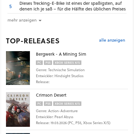
Dieses Trecking-E-Bike ist eines der spaßigsten, auf
5
denen ich je saß – für die Hälfte des üblichen Preises
mehr anzeigen
TOP-RELEASES
alle anzeigen
Bergwerk - A Mining Sim
PC
PS5
XBOX SERIES X/S
Genre: Technische Simulation
Entwickler: Hindsight Studios
Release:
Crimson Desert
PC
PS5
XBOX SERIES X/S
Genre: Action-Adventure
Entwickler: Pearl Abyss
Release: 19.03.2026 (PC, PS5, Xbox Series X/S)