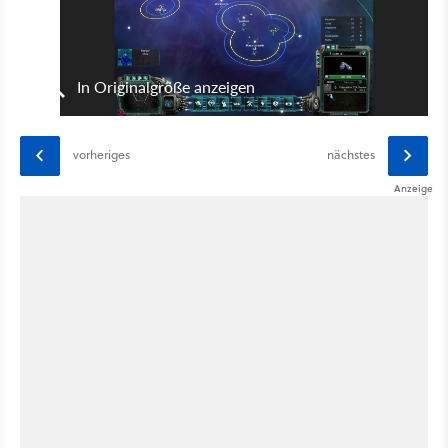
In Originalgröße anzeigen
vorheriges
nächstes