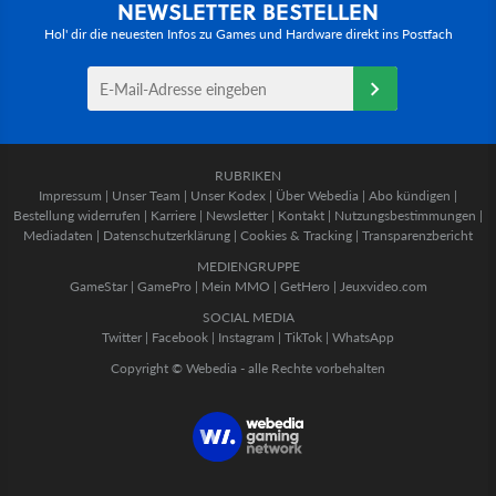
NEWSLETTER BESTELLEN
Hol' dir die neuesten Infos zu Games und Hardware direkt ins Postfach
RUBRIKEN
Impressum
|
Unser Team
|
Unser Kodex
|
Über Webedia
|
Abo kündigen
|
Bestellung widerrufen
|
Karriere
|
Newsletter
|
Kontakt
|
Nutzungsbestimmungen
|
Mediadaten
|
Datenschutzerklärung
|
Cookies & Tracking
|
Transparenzbericht
MEDIENGRUPPE
GameStar
|
GamePro
|
Mein MMO
|
GetHero
|
Jeuxvideo.com
SOCIAL MEDIA
Twitter
|
Facebook
|
Instagram
|
TikTok
|
WhatsApp
Copyright © Webedia - alle Rechte vorbehalten