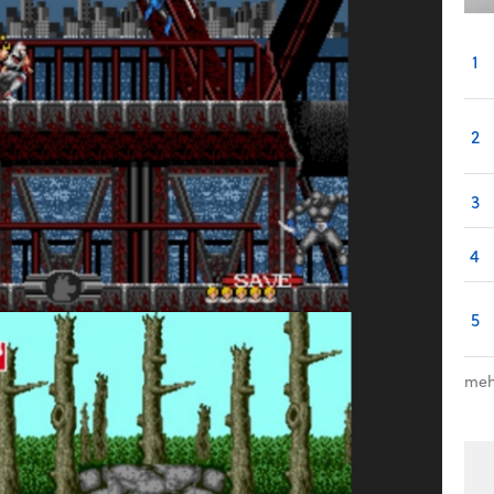
1
2
3
4
5
meh