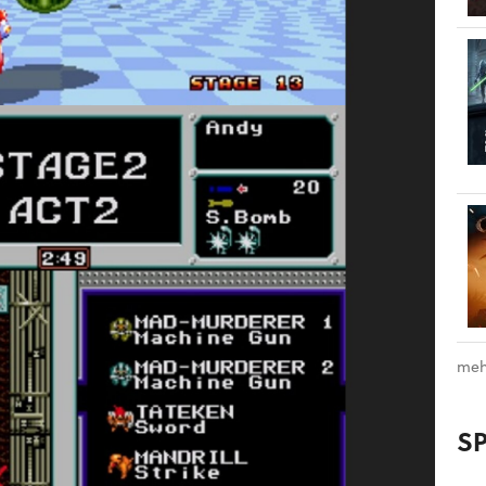
meh
S