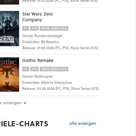
Release: 19.03.2026 (PC, PS5, Xbox Series X/S)
Star Wars: Zero
Company
PC
PS5
XBOX SERIES X/S
Genre: Rundenstrategie
Entwickler: Bit Reactor
Release: 27.08.2026 (PC, PS5, Xbox Series X/S)
Gothic Remake
PC
PS5
XBOX SERIES X/S
Genre: Rollenspiel
Entwickler: Alkimia Interactive
Release: 05.06.2026 (PC, PS5, Xbox Series X/S)
r anzeigen
PIELE-CHARTS
alle anzeigen