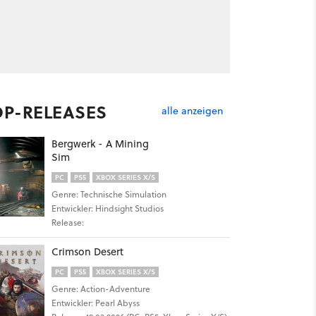
OP-RELEASES
alle anzeigen
Bergwerk - A Mining
Sim
PC
PS5
XBOX SERIES X/S
Genre: Technische Simulation
Entwickler: Hindsight Studios
Release:
Crimson Desert
PC
PS5
XBOX SERIES X/S
Genre: Action-Adventure
Entwickler: Pearl Abyss