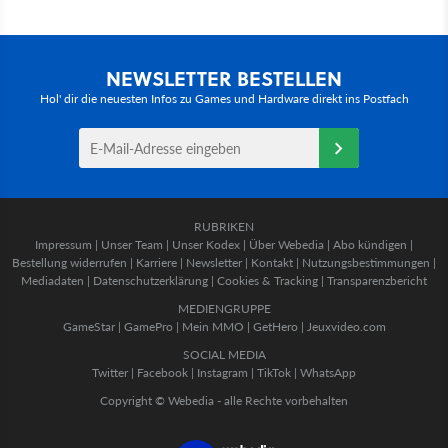
NEWSLETTER BESTELLEN
Hol' dir die neuesten Infos zu Games und Hardware direkt ins Postfach
RUBRIKEN
Impressum
|
Unser Team
|
Unser Kodex
|
Über Webedia
|
Abo kündigen
|
Bestellung widerrufen
|
Karriere
|
Newsletter
|
Kontakt
|
Nutzungsbestimmungen
|
Mediadaten
|
Datenschutzerklärung
|
Cookies & Tracking
|
Transparenzbericht
MEDIENGRUPPE
GameStar
|
GamePro
|
Mein MMO
|
GetHero
|
Jeuxvideo.com
SOCIAL MEDIA
Twitter
|
Facebook
|
Instagram
|
TikTok
|
WhatsApp
Copyright © Webedia - alle Rechte vorbehalten