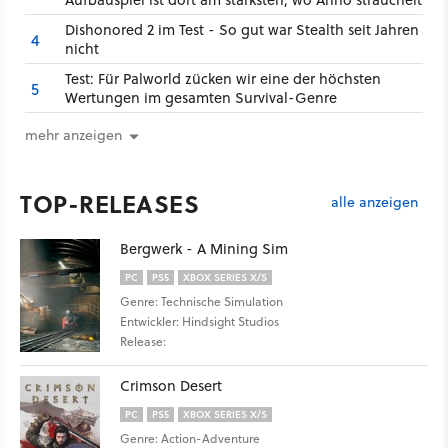
Dishonored 2 im Test - So gut war Stealth seit Jahren
4
nicht
Test: Für Palworld zücken wir eine der höchsten
5
Wertungen im gesamten Survival-Genre
mehr anzeigen
TOP-RELEASES
alle anzeigen
Bergwerk - A Mining Sim
PC
PS5
XBOX SERIES X/S
Genre: Technische Simulation
Entwickler: Hindsight Studios
Release:
Crimson Desert
PC
PS5
XBOX SERIES X/S
Genre: Action-Adventure