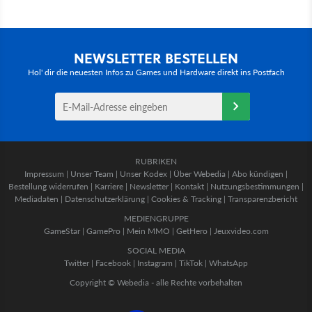
NEWSLETTER BESTELLEN
Hol' dir die neuesten Infos zu Games und Hardware direkt ins Postfach
RUBRIKEN
Impressum
|
Unser Team
|
Unser Kodex
|
Über Webedia
|
Abo kündigen
|
Bestellung widerrufen
|
Karriere
|
Newsletter
|
Kontakt
|
Nutzungsbestimmungen
|
Mediadaten
|
Datenschutzerklärung
|
Cookies & Tracking
|
Transparenzbericht
MEDIENGRUPPE
GameStar
|
GamePro
|
Mein MMO
|
GetHero
|
Jeuxvideo.com
SOCIAL MEDIA
Twitter
|
Facebook
|
Instagram
|
TikTok
|
WhatsApp
Copyright © Webedia - alle Rechte vorbehalten