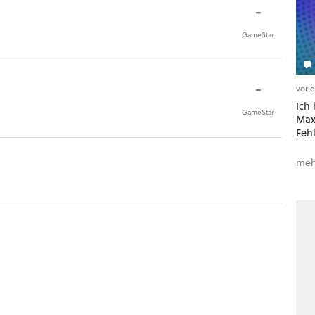
-
GameStar
-
vor 
Ich
GameStar
Max
Fehl
meh