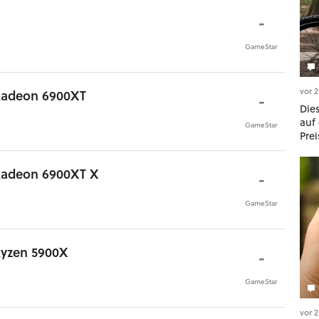
-
GameStar
vor 
Radeon 6900XT
-
Dies
auf 
GameStar
Prei
Radeon 6900XT X
-
GameStar
yzen 5900X
-
GameStar
vor 