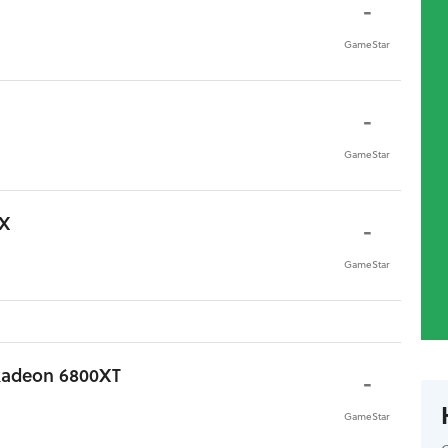
-
GameStar
-
GameStar
 X
-
GameStar
Radeon 6800XT
-
GameStar