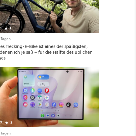
1
1
2 Tagen
es Trecking-E-Bike ist eines der spaßigsten,
denen ich je saß – für die Hälfte des üblichen
ses
7
3
2 Tagen