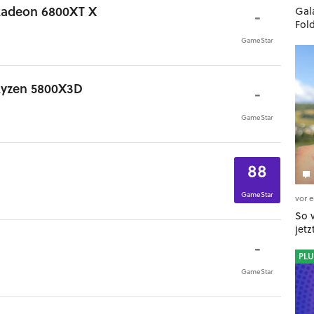
Radeon 6800XT X
Gala
-
Fol
GameStar
Ryzen 5800X3D
-
GameStar
88
GameStar
vor 
So 
jet
-
PLU
GameStar