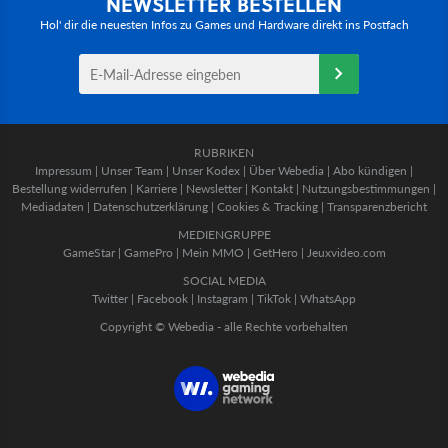
NEWSLETTER BESTELLEN
Hol' dir die neuesten Infos zu Games und Hardware direkt ins Postfach
RUBRIKEN
Impressum
|
Unser Team
|
Unser Kodex
|
Über Webedia
|
Abo kündigen
|
Bestellung widerrufen
|
Karriere
|
Newsletter
|
Kontakt
|
Nutzungsbestimmungen
|
Mediadaten
|
Datenschutzerklärung
|
Cookies & Tracking
|
Transparenzbericht
MEDIENGRUPPE
GameStar
|
GamePro
|
Mein MMO
|
GetHero
|
Jeuxvideo.com
SOCIAL MEDIA
Twitter
|
Facebook
|
Instagram
|
TikTok
|
WhatsApp
Copyright © Webedia - alle Rechte vorbehalten