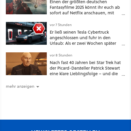
Einen der größten deutschen
Fantasyfilme 2025 könnt ihr euch ab
sofort auf Netflix anschauen, mit
dabei: ein Star aus Der Hobbit
vor 7 Stunden
Er ließ seinen Tesla Cybertruck
angeschlossen und fuhr in den
Urlaub: Als er zwei Wochen später
zurückkam, sprang der Truck nicht
mehr an [Best of GameStar]
vor 8 Stunden
Nach fast 40 Jahren bei Star Trek hat
der Picard-Darsteller Patrick Stewart
eine klare Lieblingsfolge – und die
ist Familiensache
mehr anzeigen