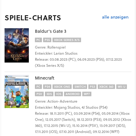
SPIELE-CHARTS
alle anzeigen
Baldur's Gate 3
PC
PS5
XBOX SERIES X/S
Genre: Rollenspiel
Entwickler: Larian Studios
Release: 03.08.2023 (PC), 06.09.2023 (PS5), 07.12.2023
(Xbox Series X/S)
Minecraft
PC
PS4
XBOX ONE
SWITCH
PS3
XBOX 360
WII U
PSV
3DS
IOS
ANDROID
WP7
Genre: Action-Adventure
Entwickler: Mojang Studios, 4J Studios (PS4)
Release: 18.11.2011 (PC), 03.09.2014 (PS4), 05.09.2014 (Xbox
One), 12.05.2017 (Switch), 18.12.2013 (PS3), 09.05.2012 (Xbox
360), 17.12.2015 (Wii U), 15.10.2014 (PSV), 13.09.2017 (3DS),
17.11.2011 (iOS), 07.10.2011 (Android), 09.12.2014 (WP7)