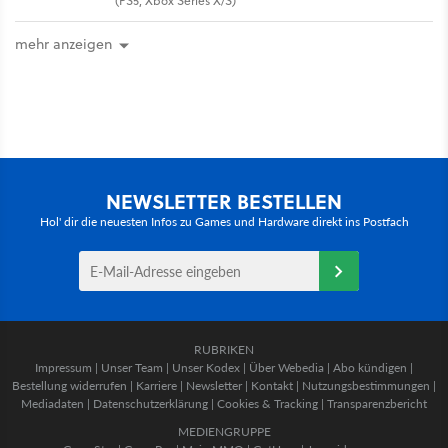
(PS5, Xbox Series X/S)
mehr anzeigen
NEWSLETTER BESTELLEN
Hol' dir die neuesten Infos zu Games und Hardware direkt ins Postfach
RUBRIKEN
Impressum
|
Unser Team
|
Unser Kodex
|
Über Webedia
|
Abo kündigen
|
Bestellung widerrufen
|
Karriere
|
Newsletter
|
Kontakt
|
Nutzungsbestimmungen
|
Mediadaten
|
Datenschutzerklärung
|
Cookies & Tracking
|
Transparenzbericht
MEDIENGRUPPE