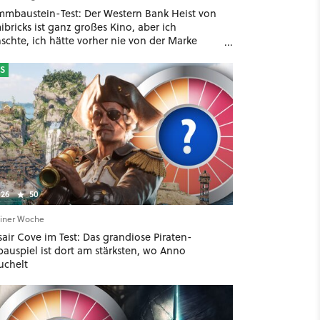
mmbaustein-Test: Der Western Bank Heist von
bricks ist ganz großes Kino, aber ich
schte, ich hätte vorher nie von der Marke
ört
S
26
50
einer Woche
air Cove im Test: Das grandiose Piraten-
bauspiel ist dort am stärksten, wo Anno
uchelt