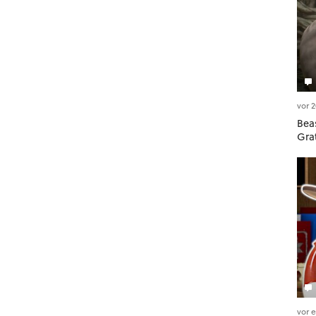
vor 
Beas
Gra
vor 