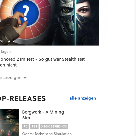
90
7
5 Tagen
onored 2 im Test - So gut war Stealth seit
ren nicht
r anzeigen
OP-RELEASES
alle anzeigen
Bergwerk - A Mining
Sim
PC
PS5
XBOX SERIES X/S
Genre: Technische Simulation