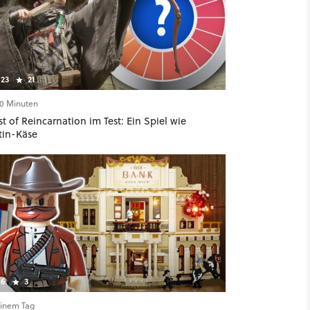
23
21
20 Minuten
t of Reincarnation im Test: Ein Spiel wie
tin-Käse
6
3
einem Tag