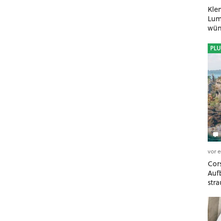
Kle
Lumi
wün
geh
PLU
vor 
Cors
Auf
stra