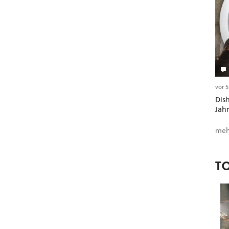
vor 
Dish
Jah
meh
T