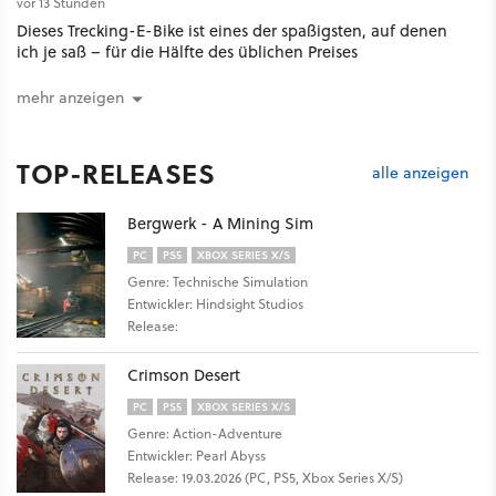
vor 13 Stunden
Dieses Trecking-E-Bike ist eines der spaßigsten, auf denen
ich je saß – für die Hälfte des üblichen Preises
mehr anzeigen
TOP-RELEASES
alle anzeigen
Bergwerk - A Mining Sim
PC
PS5
XBOX SERIES X/S
Genre: Technische Simulation
Entwickler: Hindsight Studios
Release:
Crimson Desert
PC
PS5
XBOX SERIES X/S
Genre: Action-Adventure
Entwickler: Pearl Abyss
Release: 19.03.2026 (PC, PS5, Xbox Series X/S)