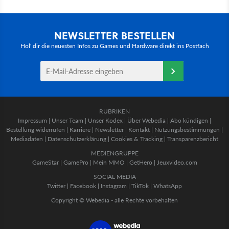
NEWSLETTER BESTELLEN
Hol' dir die neuesten Infos zu Games und Hardware direkt ins Postfach
RUBRIKEN
Impressum
|
Unser Team
|
Unser Kodex
|
Über Webedia
|
Abo kündigen
|
Bestellung widerrufen
|
Karriere
|
Newsletter
|
Kontakt
|
Nutzungsbestimmungen
|
Mediadaten
|
Datenschutzerklärung
|
Cookies & Tracking
|
Transparenzbericht
MEDIENGRUPPE
GameStar
|
GamePro
|
Mein MMO
|
GetHero
|
Jeuxvideo.com
SOCIAL MEDIA
Twitter
|
Facebook
|
Instagram
|
TikTok
|
WhatsApp
Copyright © Webedia - alle Rechte vorbehalten