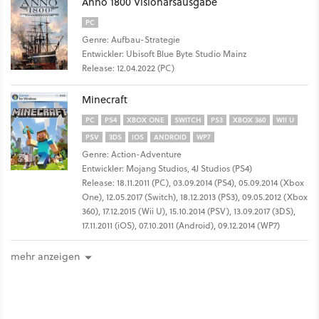
Anno 1800 Visionärsausgabe
PC
Genre: Aufbau-Strategie
Entwickler: Ubisoft Blue Byte Studio Mainz
Release: 12.04.2022 (PC)
Minecraft
PC
PS4
XBOX ONE
SWITCH
PS3
XBOX 360
WII U
PSV
3DS
IOS
ANDROID
WP7
Genre: Action-Adventure
Entwickler: Mojang Studios, 4J Studios (PS4)
Release: 18.11.2011 (PC), 03.09.2014 (PS4), 05.09.2014 (Xbox
One), 12.05.2017 (Switch), 18.12.2013 (PS3), 09.05.2012 (Xbox
360), 17.12.2015 (Wii U), 15.10.2014 (PSV), 13.09.2017 (3DS),
17.11.2011 (iOS), 07.10.2011 (Android), 09.12.2014 (WP7)
mehr anzeigen