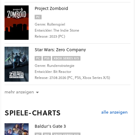
Project Zomboid
PC
Genre: Rollenspiel
Entwickler: The Indie Stone
Release: 2023 (PC)
Star Wars: Zero Company
PC
PS5
XBOX SERIES X/S
Genre: Rundenstrategie
Entwickler: Bit Reactor
Release: 27.08.2026 (PC, PS5, Xbox Series X/S)
mehr anzeigen
SPIELE-CHARTS
alle anzeigen
Baldur's Gate 3
PC
PS5
XBOX SERIES X/S