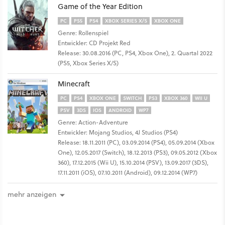
Game of the Year Edition
PC
PS5
PS4
XBOX SERIES X/S
XBOX ONE
Genre: Rollenspiel
Entwickler: CD Projekt Red
Release: 30.08.2016 (PC, PS4, Xbox One), 2. Quartal 2022
(PS5, Xbox Series X/S)
Minecraft
PC
PS4
XBOX ONE
SWITCH
PS3
XBOX 360
WII U
PSV
3DS
IOS
ANDROID
WP7
Genre: Action-Adventure
Entwickler: Mojang Studios, 4J Studios (PS4)
Release: 18.11.2011 (PC), 03.09.2014 (PS4), 05.09.2014 (Xbox
One), 12.05.2017 (Switch), 18.12.2013 (PS3), 09.05.2012 (Xbox
360), 17.12.2015 (Wii U), 15.10.2014 (PSV), 13.09.2017 (3DS),
17.11.2011 (iOS), 07.10.2011 (Android), 09.12.2014 (WP7)
mehr anzeigen