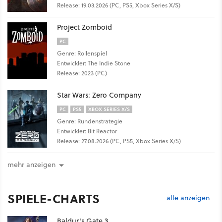
Release: 19.03.2026 (PC, PS5, Xbox Series X/S)
Project Zomboid
PC
Genre: Rollenspiel
Entwickler: The Indie Stone
Release: 2023 (PC)
Star Wars: Zero Company
PC
PS5
XBOX SERIES X/S
Genre: Rundenstrategie
Entwickler: Bit Reactor
Release: 27.08.2026 (PC, PS5, Xbox Series X/S)
mehr anzeigen
SPIELE-CHARTS
alle anzeigen
Baldur's Gate 3