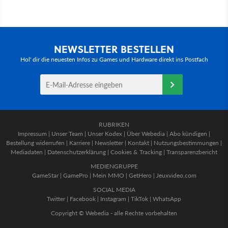
NEWSLETTER BESTELLEN
Hol' dir die neuesten Infos zu Games und Hardware direkt ins Postfach
RUBRIKEN
Impressum
|
Unser Team
|
Unser Kodex
|
Über Webedia
|
Abo kündigen
|
Bestellung widerrufen
|
Karriere
|
Newsletter
|
Kontakt
|
Nutzungsbestimmungen
|
Mediadaten
|
Datenschutzerklärung
|
Cookies & Tracking
|
Transparenzbericht
MEDIENGRUPPE
GameStar
|
GamePro
|
Mein MMO
|
GetHero
|
Jeuxvideo.com
SOCIAL MEDIA
Twitter
|
Facebook
|
Instagram
|
TikTok
|
WhatsApp
Copyright © Webedia - alle Rechte vorbehalten