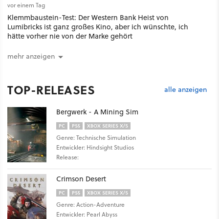
vor einem Tag
Klemmbaustein-Test: Der Western Bank Heist von
Lumibricks ist ganz großes Kino, aber ich wünschte, ich
hätte vorher nie von der Marke gehört
mehr anzeigen
TOP-RELEASES
alle anzeigen
Bergwerk - A Mining Sim
PC
PS5
XBOX SERIES X/S
Genre: Technische Simulation
Entwickler: Hindsight Studios
Release:
Crimson Desert
PC
PS5
XBOX SERIES X/S
Genre: Action-Adventure
Entwickler: Pearl Abyss