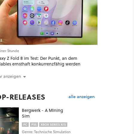
2
einer Stunde
xy Z Fold 8 im Test: Der Punkt, an dem
dables ernsthaft konkurrenzfähig werden
r anzeigen
OP-RELEASES
alle anzeigen
Bergwerk - A Mining
Sim
PC
PS5
XBOX SERIES X/S
Genre: Technische Simulation