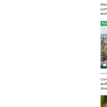
Kle
Lumi
wün
geh
PLU
vor 
Cors
Auf
stra