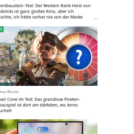
mmbaustein-Test: Der Western Bank Heist von
bricks ist ganz großes Kino, aber ich
schte, ich hätte vorher nie von der Marke
ört
S
26
50
einer Woche
air Cove im Test: Das grandiose Piraten-
bauspiel ist dort am stärksten, wo Anno
uchelt