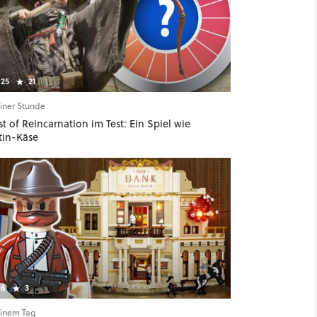
25
21
einer Stunde
t of Reincarnation im Test: Ein Spiel wie
tin-Käse
6
3
einem Tag