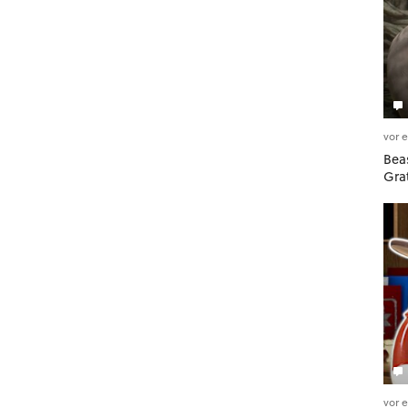
vor 
Beas
Gra
vor 