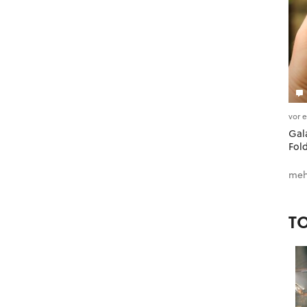
vor 
Gala
Fol
meh
T