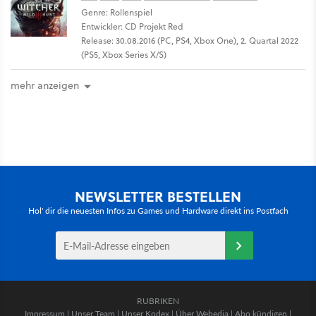
Genre: Rollenspiel
Entwickler: CD Projekt Red
Release: 30.08.2016 (PC, PS4, Xbox One), 2. Quartal 2022
(PS5, Xbox Series X/S)
mehr anzeigen
NEWSLETTER BESTELLEN
Hol' dir die neuesten Infos zu Games und Hardware direkt ins Postfach
RUBRIKEN
Impressum
|
Unser Team
|
Unser Kodex
|
Über Webedia
|
Abo kündigen
|