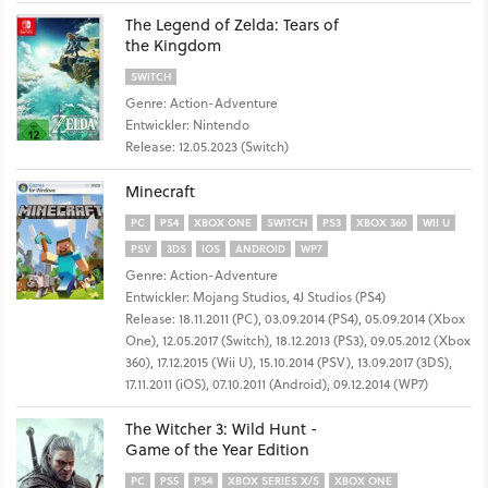
The Legend of Zelda: Tears of
the Kingdom
SWITCH
Genre: Action-Adventure
Entwickler: Nintendo
Release: 12.05.2023 (Switch)
Minecraft
PC
PS4
XBOX ONE
SWITCH
PS3
XBOX 360
WII U
PSV
3DS
IOS
ANDROID
WP7
Genre: Action-Adventure
Entwickler: Mojang Studios, 4J Studios (PS4)
Release: 18.11.2011 (PC), 03.09.2014 (PS4), 05.09.2014 (Xbox
One), 12.05.2017 (Switch), 18.12.2013 (PS3), 09.05.2012 (Xbox
360), 17.12.2015 (Wii U), 15.10.2014 (PSV), 13.09.2017 (3DS),
17.11.2011 (iOS), 07.10.2011 (Android), 09.12.2014 (WP7)
The Witcher 3: Wild Hunt -
Game of the Year Edition
PC
PS5
PS4
XBOX SERIES X/S
XBOX ONE