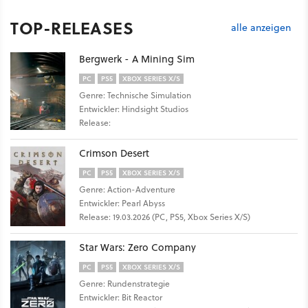
TOP-RELEASES
alle anzeigen
Bergwerk - A Mining Sim
PC
PS5
XBOX SERIES X/S
Genre: Technische Simulation
Entwickler: Hindsight Studios
Release:
Crimson Desert
PC
PS5
XBOX SERIES X/S
Genre: Action-Adventure
Entwickler: Pearl Abyss
Release: 19.03.2026 (PC, PS5, Xbox Series X/S)
Star Wars: Zero Company
PC
PS5
XBOX SERIES X/S
Genre: Rundenstrategie
Entwickler: Bit Reactor