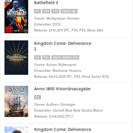
Battlefield 3
PC
PS4
PS3
XBOX 360
Genre: Multiplayer-Shooter
Entwickler: DICE
Release: 27.10.2011 (PC, PS4, PS3, Xbox 360)
Kingdom Come: Deliverance
2
PC
PS5
XBOX SERIES X/S
Genre: Action-Rollenspiel
Entwickler: Warhorse Studios
Release: 04.02.2025 (PC, PS5, Xbox Series X/S)
Anno 1800 Visionärsausgabe
PC
Genre: Aufbau-Strategie
Entwickler: Ubisoft Blue Byte Studio Mainz
Release: 12.04.2022 (PC)
Kingdom Come: Deliverance