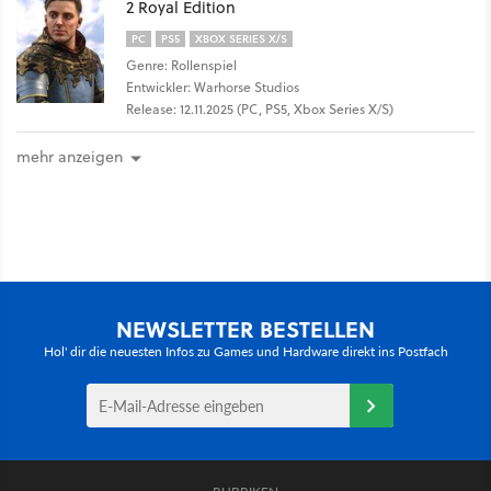
2 Royal Edition
PC
PS5
XBOX SERIES X/S
Genre: Rollenspiel
Entwickler: Warhorse Studios
Release: 12.11.2025 (PC, PS5, Xbox Series X/S)
mehr anzeigen
NEWSLETTER BESTELLEN
Hol' dir die neuesten Infos zu Games und Hardware direkt ins Postfach