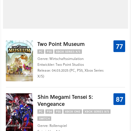
Two Point Museum
77
PC
PS5
XBOX SERIES X/S
Genre: Wirtschaftssimulation
Entwickler: Two Point Studios
Release: 04.03.2025 (PC, PS5, Xbox Series
X/S)
Shin Megami Tensei 5:
87
Vengeance
PC
PS4
PS5
XBOX ONE
XBOX SERIES X/S
SWITCH
Genre: Rollenspiel