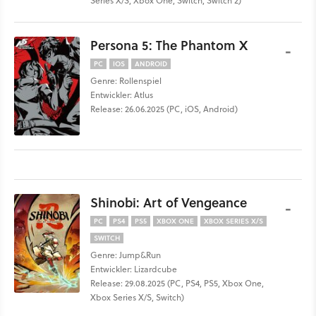
Series X/S, Xbox One, Switch, Switch 2)
Persona 5: The Phantom X
-
PC
IOS
ANDROID
Genre: Rollenspiel
Entwickler: Atlus
Release: 26.06.2025 (PC, iOS, Android)
Shinobi: Art of Vengeance
-
PC
PS4
PS5
XBOX ONE
XBOX SERIES X/S
SWITCH
Genre: Jump&Run
Entwickler: Lizardcube
Release: 29.08.2025 (PC, PS4, PS5, Xbox One,
Xbox Series X/S, Switch)