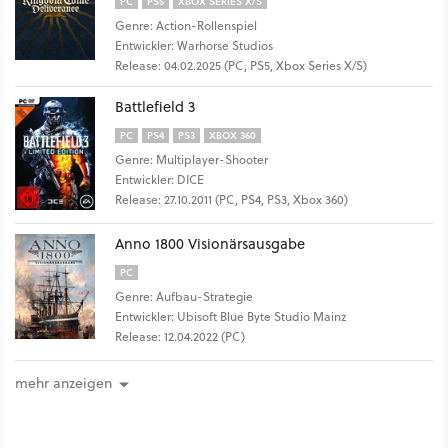
PC
PS5
XBOX SERIES X/S
Genre: Action-Rollenspiel
Entwickler: Warhorse Studios
Release: 04.02.2025 (PC, PS5, Xbox Series X/S)
Battlefield 3
PC
PS4
PS3
XBOX 360
Genre: Multiplayer-Shooter
Entwickler: DICE
Release: 27.10.2011 (PC, PS4, PS3, Xbox 360)
Anno 1800 Visionärsausgabe
PC
Genre: Aufbau-Strategie
Entwickler: Ubisoft Blue Byte Studio Mainz
Release: 12.04.2022 (PC)
mehr anzeigen