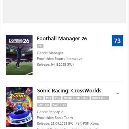
Football Manager 26
73
PC
Genre: Manager
Entwickler: Sports Interactive
Release: 04.11.2025 (PC)
Sonic Racing: CrossWorlds
-
PC
PS4
PS5
XBOX SERIES X/S
XBOX ONE
SWITCH
SWITCH 2
Genre: Rennspiel
Entwickler: Sonic Team
Release: 25.09.2025 (PC, PS4, PS5, Xbox