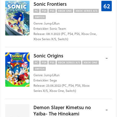
Sonic Frontiers
62
PC
PS4
PS5
XBOX ONE
XBOX SERIES X/S
SWITCH
Genre: Jump&Run
Entwickler: Sonic Team
Release: 08.11.2022 (PC, PS4, PS5, Xbox One,
Xbox Series X/S, Switch)
Sonic Origins
-
PC
PS4
PS5
XBOX SERIES X/S
XBOX ONE
SWITCH
Genre: Jump&Run
Entwickler: Sega
Release: 23.06.2022 (PC, PS4, PS5, Xbox
Series X/S, Xbox One, Switch)
Demon Slayer Kimetsu no
-
Yaiba- The Hinokami