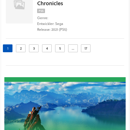
Chronicles
PS5
Genre:
Entwickler: Sega
Release: 2021 (PS5)
1
2
3
4
5
...
17