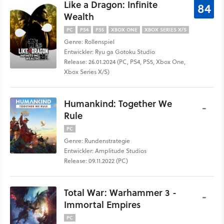
Like a Dragon: Infinite
84
Wealth
PC
PS4
PS5
XBOX ONE
XBOX SERIES X/S
Genre: Rollenspiel
Entwickler: Ryu ga Gotoku Studio
Release: 26.01.2024 (PC, PS4, PS5, Xbox One,
Xbox Series X/S)
Humankind: Together We
-
Rule
PC
Genre: Rundenstrategie
Entwickler: Amplitude Studios
Release: 09.11.2022 (PC)
Total War: Warhammer 3 -
-
Immortal Empires
PC