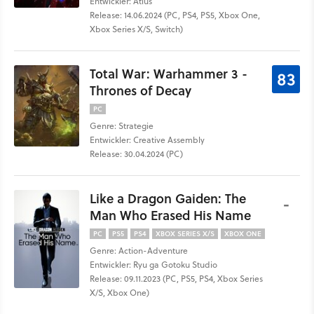
Entwickler: Atlus
Release: 14.06.2024 (PC, PS4, PS5, Xbox One,
Xbox Series X/S, Switch)
Total War: Warhammer 3 -
83
Thrones of Decay
PC
Genre: Strategie
Entwickler: Creative Assembly
Release: 30.04.2024 (PC)
Like a Dragon Gaiden: The
-
Man Who Erased His Name
PC
PS5
PS4
XBOX SERIES X/S
XBOX ONE
Genre: Action-Adventure
Entwickler: Ryu ga Gotoku Studio
Release: 09.11.2023 (PC, PS5, PS4, Xbox Series
X/S, Xbox One)