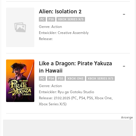
Alien: Isolation 2
-
PC
PS5
XBOX SERIES X/S
Genre: Action
Entwickler: Creative Assembly
Release:
Like a Dragon: Pirate Yakuza
-
in Hawaii
PC
PS4
PS5
XBOX ONE
XBOX SERIES X/S
Genre: Action
Entwickler: Ryu ga Gotoku Studio
Release: 27.02.2025 (PC, PS4, PS5, Xbox One,
Xbox Series X/S)