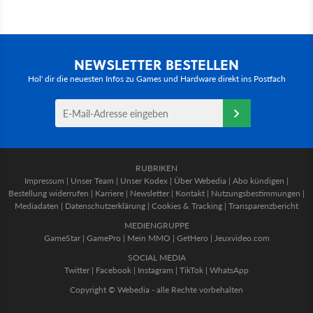
NEWSLETTER BESTELLEN
Hol' dir die neuesten Infos zu Games und Hardware direkt ins Postfach
RUBRIKEN
Impressum
|
Unser Team
|
Unser Kodex
|
Über Webedia
|
Abo kündigen
|
Bestellung widerrufen
|
Karriere
|
Newsletter
|
Kontakt
|
Nutzungsbestimmungen
|
Mediadaten
|
Datenschutzerklärung
|
Cookies & Tracking
|
Transparenzbericht
MEDIENGRUPPE
GameStar
|
GamePro
|
Mein MMO
|
GetHero
|
Jeuxvideo.com
SOCIAL MEDIA
Twitter
|
Facebook
|
Instagram
|
TikTok
|
WhatsApp
Copyright © Webedia - alle Rechte vorbehalten