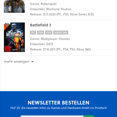
Genre: Rollenspiel
Entwickler: Warhorse Studios
Release: 12.11.2025 (PC, PS5, Xbox Series X/S)
Battlefield 3
PC
PS4
PS3
XBOX 360
Genre: Multiplayer-Shooter
Entwickler: DICE
Release: 27.10.2011 (PC, PS4, PS3, Xbox 360)
mehr anzeigen
NEWSLETTER BESTELLEN
Hol' dir die neuesten Infos zu Games und Hardware direkt ins Postfach