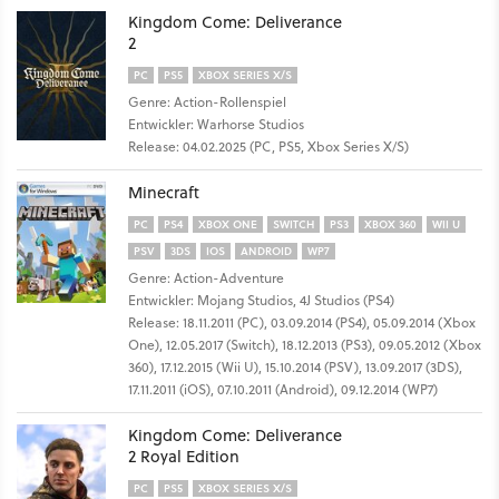
Kingdom Come: Deliverance
2
PC
PS5
XBOX SERIES X/S
Genre: Action-Rollenspiel
Entwickler: Warhorse Studios
Release: 04.02.2025 (PC, PS5, Xbox Series X/S)
Minecraft
PC
PS4
XBOX ONE
SWITCH
PS3
XBOX 360
WII U
PSV
3DS
IOS
ANDROID
WP7
Genre: Action-Adventure
Entwickler: Mojang Studios, 4J Studios (PS4)
Release: 18.11.2011 (PC), 03.09.2014 (PS4), 05.09.2014 (Xbox
One), 12.05.2017 (Switch), 18.12.2013 (PS3), 09.05.2012 (Xbox
360), 17.12.2015 (Wii U), 15.10.2014 (PSV), 13.09.2017 (3DS),
17.11.2011 (iOS), 07.10.2011 (Android), 09.12.2014 (WP7)
Kingdom Come: Deliverance
2 Royal Edition
PC
PS5
XBOX SERIES X/S