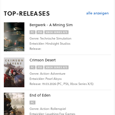
TOP-RELEASES
alle anzeigen
Bergwerk - A Mining Sim
PC
PS5
XBOX SERIES X/S
Genre: Technische Simulation
Entwickler: Hindsight Studios
Release:
Crimson Desert
PC
PS5
XBOX SERIES X/S
Genre: Action-Adventure
Entwickler: Pearl Abyss
Release: 19.03.2026 (PC, PS5, Xbox Series X/S)
End of Eden
PC
Genre: Action-Rollenspiel
Entwickler: Laughing Fox Games