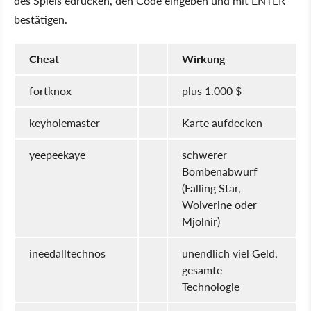
des Spiels edrücken, den Code eingeben und mit ENTER
bestätigen.
Cheat
Wirkung
fortknox
plus 1.000 $
keyholemaster
Karte aufdecken
yeepeekaye
schwerer
Bombenabwurf
(Falling Star,
Wolverine oder
Mjolnir)
ineedalltechnos
unendlich viel Geld,
gesamte
Technologie