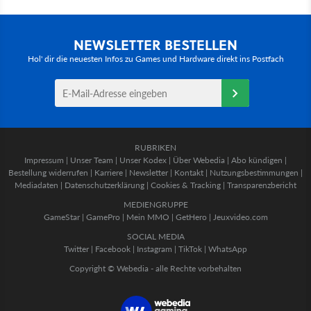
NEWSLETTER BESTELLEN
Hol' dir die neuesten Infos zu Games und Hardware direkt ins Postfach
RUBRIKEN
Impressum
|
Unser Team
|
Unser Kodex
|
Über Webedia
|
Abo kündigen
|
Bestellung widerrufen
|
Karriere
|
Newsletter
|
Kontakt
|
Nutzungsbestimmungen
|
Mediadaten
|
Datenschutzerklärung
|
Cookies & Tracking
|
Transparenzbericht
MEDIENGRUPPE
GameStar
|
GamePro
|
Mein MMO
|
GetHero
|
Jeuxvideo.com
SOCIAL MEDIA
Twitter
|
Facebook
|
Instagram
|
TikTok
|
WhatsApp
Copyright © Webedia - alle Rechte vorbehalten