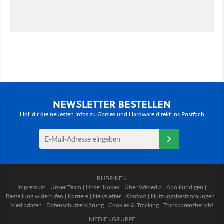
NEWSLETTER BESTELLEN
Hol' dir die neuesten Infos zu Games und Hardware direkt ins Postfach
RUBRIKEN
Impressum
|
Unser Team
|
Unser Kodex
|
Über Webedia
|
Abo kündigen
|
Bestellung widerrufen
|
Karriere
|
Newsletter
|
Kontakt
|
Nutzungsbestimmungen
|
Mediadaten
|
Datenschutzerklärung
|
Cookies & Tracking
|
Transparenzbericht
MEDIENGRUPPE