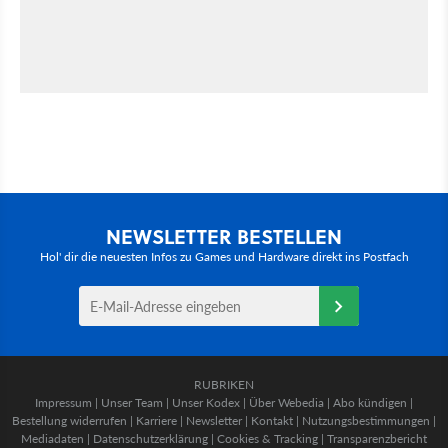
NEWSLETTER BESTELLEN
Hol' dir die neuesten Infos zu Games und Hardware direkt ins Postfach
RUBRIKEN
Impressum
|
Unser Team
|
Unser Kodex
|
Über Webedia
|
Abo kündigen
|
Bestellung widerrufen
|
Karriere
|
Newsletter
|
Kontakt
|
Nutzungsbestimmungen
|
Mediadaten
|
Datenschutzerklärung
|
Cookies & Tracking
|
Transparenzbericht