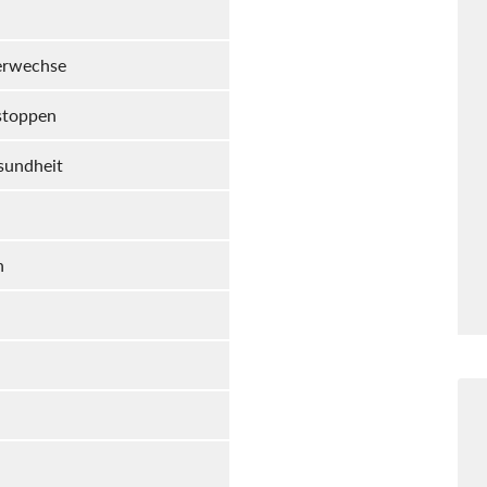
erwechse
 stoppen
sundheit
n