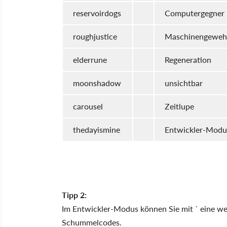
reservoirdogs
Computergegner b
roughjustice
Maschinengeweh
elderrune
Regeneration
moonshadow
unsichtbar
carousel
Zeitlupe
thedayismine
Entwickler-Modu
Tipp 2:
Im Entwickler-Modus können Sie mit ` eine wei
Schummelcodes.