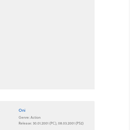
Oni
Genre: Action
Release: 30.01.2001 (PC), 08.03.2001 (PS2)