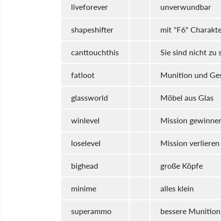
liveforever
unverwundbar
shapeshifter
mit "F6" Charakt
canttouchthis
Sie sind nicht zu
fatloot
Munition und Ge
glassworld
Möbel aus Glas
winlevel
Mission gewinne
loselevel
Mission verlieren
bighead
große Köpfe
minime
alles klein
superammo
bessere Munition