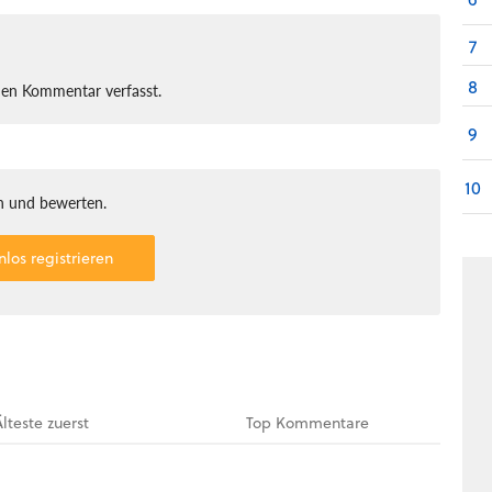
7
8
nen Kommentar verfasst.
9
10
 und bewerten.
nlos registrieren
Älteste
zuerst
Top
Kommentare