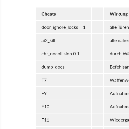
Cheats
Wirkung
door_ignore_locks = 1
alle Türe
ai2_kill
alle nahe
chr_nocollision 0 1
durch Wä
dump_docs
Befehlsan
F7
Waffenw
F9
Aufnahme
F10
Aufnahm
F11
Wiederga