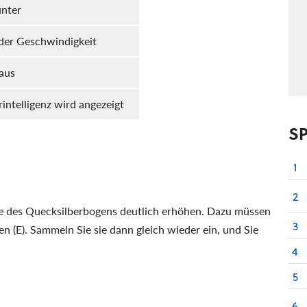
nter
der Geschwindigkeit
aus
ntelligenz wird angezeigt
S
1
2
ate des Quecksilberbogens deutlich erhöhen. Dazu müssen
3
 (E). Sammeln Sie sie dann gleich wieder ein, und Sie
4
5
6