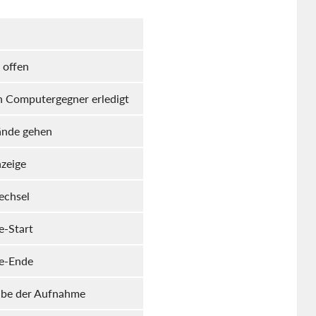
n offen
n Computergegner erledigt
nde gehen
zeige
echsel
-Start
e-Ende
be der Aufnahme