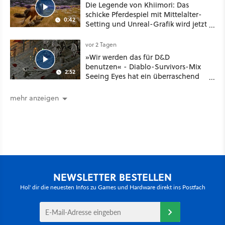
Die Legende von Khiimori: Das
schicke Pferdespiel mit Mittelalter-
0:42
Setting und Unreal-Grafik wird jetzt
noch größer und gefährlicher
vor 2 Tagen
»Wir werden das für D&D
benutzen« - Diablo-Survivors-Mix
2:52
Seeing Eyes hat ein überraschend
nützliches Map-Tool
mehr anzeigen
NEWSLETTER BESTELLEN
Hol' dir die neuesten Infos zu Games und Hardware direkt ins Postfach