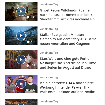
oder Diplomatie
vor einem Tag
Ghost Recon Wildlands: 9 Jahre
nach Release bekommt der Taktik-
1:33
Shooter mit Last Rites nochmal ein
dickes Update
vor einem Tag
Stalker 2 zeigt acht Minuten
Gameplay aus dem Story-DLC samt
8:11
neuen Anomalien und Gegnern
vor einem Tag
Stars Wars und eine gute Portion
Nostalgie: Das sind die neuen Filme
1:38
und Serien im August auf Disney
Plus
vor einem Tag
Ich bin entsetzt: GTA 6 macht jetzt
Werbung hinter der Paywall?! -
2:22
Phils erste Reaktion auf den Netflix-
Deal
vor einem Tag