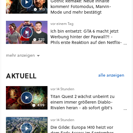
Gothic Remake: Neue Inhalte
kommen! Fotomodus, Marvin-
3:13
Mode und mehr bestätigt
vor einem Tag
Ich bin entsetzt: GTA 6 macht jetzt
Werbung hinter der Paywall?! -
2:22
Phils erste Reaktion auf den Netflix-
Deal
mehr anzeigen
AKTUELL
alle anzeigen
vor 14 Stunden
Titan Quest 2 wächst unbeirrt zu
einem immer größeren Diablo-
4:09
Rivalen heran - ab sofort gibt's
sogar eine richtige Beschwörer-
Klasse
vor 14 Stunden
Die Gilde: Europa 1410 heizt vor
dem Early Access im September