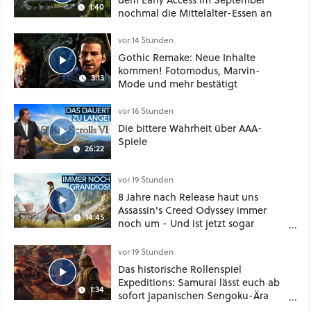
1:40
nochmal die Mittelalter-Essen an
vor 14 Stunden
Gothic Remake: Neue Inhalte
kommen! Fotomodus, Marvin-
3:13
Mode und mehr bestätigt
vor 16 Stunden
Die bittere Wahrheit über AAA-
Spiele
26:22
vor 19 Stunden
8 Jahre nach Release haut uns
Assassin's Creed Odyssey immer
14:45
noch um - Und ist jetzt sogar
besser!
vor 19 Stunden
Das historische Rollenspiel
Expeditions: Samurai lässt euch ab
1:34
sofort japanischen Sengoku-Ära
aufmischen - wahlweise mit Gewalt