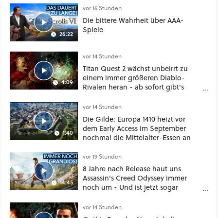
vor 16 Stunden
Die bittere Wahrheit über AAA-
Spiele
26:22
vor 14 Stunden
Titan Quest 2 wächst unbeirrt zu
einem immer größeren Diablo-
4:09
Rivalen heran - ab sofort gibt's
sogar eine richtige Beschwörer-
Klasse
vor 14 Stunden
Die Gilde: Europa 1410 heizt vor
dem Early Access im September
1:40
nochmal die Mittelalter-Essen an
vor 19 Stunden
8 Jahre nach Release haut uns
Assassin's Creed Odyssey immer
14:45
noch um - Und ist jetzt sogar
besser!
vor 14 Stunden