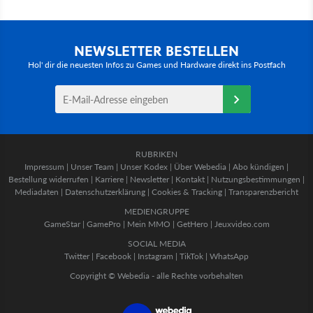
NEWSLETTER BESTELLEN
Hol' dir die neuesten Infos zu Games und Hardware direkt ins Postfach
RUBRIKEN
Impressum
|
Unser Team
|
Unser Kodex
|
Über Webedia
|
Abo kündigen
|
Bestellung widerrufen
|
Karriere
|
Newsletter
|
Kontakt
|
Nutzungsbestimmungen
|
Mediadaten
|
Datenschutzerklärung
|
Cookies & Tracking
|
Transparenzbericht
MEDIENGRUPPE
GameStar
|
GamePro
|
Mein MMO
|
GetHero
|
Jeuxvideo.com
SOCIAL MEDIA
Twitter
|
Facebook
|
Instagram
|
TikTok
|
WhatsApp
Copyright © Webedia - alle Rechte vorbehalten