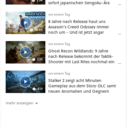
1:34
sofort japanischen Sengoku-Ära
aufmischen - wahlweise mit Gewalt
oder Diplomatie
vor einem Tag
8 Jahre nach Release haut uns
Assassin's Creed Odyssey immer
14:45
noch um - Und ist jetzt sogar
besser!
vor einem Tag
Ghost Recon Wildlands: 9 Jahre
nach Release bekommt der Taktik-
1:33
Shooter mit Last Rites nochmal ein
dickes Update
vor einem Tag
Stalker 2 zeigt acht Minuten
Gameplay aus dem Story-DLC samt
8:11
neuen Anomalien und Gegnern
mehr anzeigen