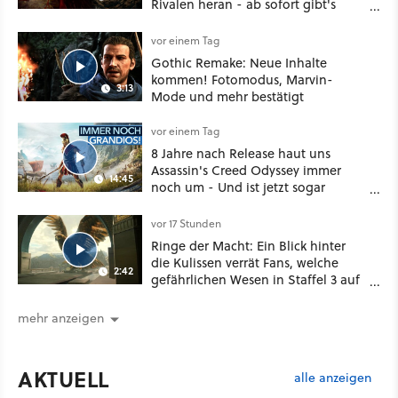
Rivalen heran - ab sofort gibt's
sogar eine richtige Beschwörer-
Klasse
vor einem Tag
Gothic Remake: Neue Inhalte
kommen! Fotomodus, Marvin-
3:13
Mode und mehr bestätigt
vor einem Tag
8 Jahre nach Release haut uns
Assassin's Creed Odyssey immer
14:45
noch um - Und ist jetzt sogar
besser!
vor 17 Stunden
Ringe der Macht: Ein Blick hinter
die Kulissen verrät Fans, welche
2:42
gefährlichen Wesen in Staffel 3 auf
sie warten
mehr anzeigen
AKTUELL
alle anzeigen