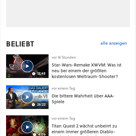
BELIEBT
alle anzeigen
vor 16 Stunden
Star-Wars-Remake XWVM: Was ist
neu bei einem der größten
13:48
kostenlosen Weltraum-Shooter?
vor einem Tag
Die bittere Wahrheit über AAA-
Spiele
26:22
vor einem Tag
Titan Quest 2 wächst unbeirrt zu
einem immer größeren Diablo-
4:09