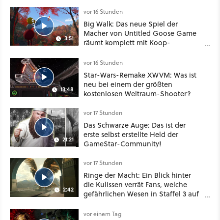
vor 16 Stunden
Big Walk: Das neue Spiel der
Macher von Untitled Goose Game
3:51
räumt komplett mit Koop-
Konventionen auf
vor 16 Stunden
Star-Wars-Remake XWVM: Was ist
neu bei einem der größten
13:48
kostenlosen Weltraum-Shooter?
vor 17 Stunden
Das Schwarze Auge: Das ist der
erste selbst erstellte Held der
21:21
GameStar-Community!
vor 17 Stunden
Ringe der Macht: Ein Blick hinter
die Kulissen verrät Fans, welche
2:42
gefährlichen Wesen in Staffel 3 auf
sie warten
vor einem Tag