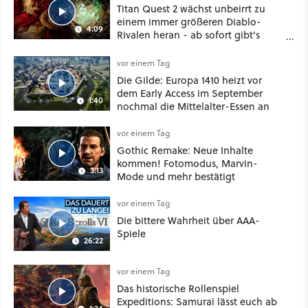
Titan Quest 2 wächst unbeirrt zu
einem immer größeren Diablo-
4:09
Rivalen heran - ab sofort gibt's
sogar eine richtige Beschwörer-
Klasse
vor einem Tag
Die Gilde: Europa 1410 heizt vor
dem Early Access im September
1:40
nochmal die Mittelalter-Essen an
vor einem Tag
Gothic Remake: Neue Inhalte
kommen! Fotomodus, Marvin-
3:13
Mode und mehr bestätigt
vor einem Tag
Die bittere Wahrheit über AAA-
Spiele
26:22
vor einem Tag
Das historische Rollenspiel
Expeditions: Samurai lässt euch ab