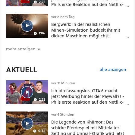
2:22
Phils erste Reaktion auf den Netflix-
Deal
vor einem Tag
Bergwerk: In der realistischen
Minen-Simulation buddelt ihr mit
1:06
dicken Maschinen möglichst
vorsichtig Kohle aus
mehr anzeigen
AKTUELL
alle anzeigen
vor 31 Minuten
Ich bin fassungslos: GTA 6 macht
jetzt Werbung hinter der Paywall?! -
2:22
Phils erste Reaktion auf den Netflix-
Deal
vor 4 Stunden
Die Legende von Khiimori: Das
schicke Pferdespiel mit Mittelalter-
0:42
Setting und Unreal-Grafik wird jetzt