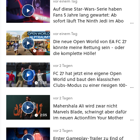
vor einem Tag
Auf diese Star-Wars-Serie haben
Fans 5 Jahre lang gewartet: Ab
1:29
sofort läuft The Ninth Jedi im Abo
bei Disney Plus
vor einem Tag
Die neue Open World von EA FC 27
könnte meine Rettung sein - oder
14:38
die komplette Hölle!
vor 2 Tagen
FC 27 hat jetzt eine eigene Open
World und baut den klassischen
5:38
Clubs-Modus zu einer riesigen 100-
Spieler-Sandbox aus
vor 2 Tagen
Mahershala Ali wird zwar nicht
Marvels Blade, schwingt aber dafür
2:05
im neuen Actionfilm Your Mother
Your Mother Your Mother das
Schwert
vor 2 Tagen
Erster Gameplay-Trailer zu End of