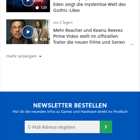
Eden zeigt die mysteriöse Welt des
1:25
Gothic-Likes
vor 2 Tagen
Mehr Reacher und Keanu Reeves:
Prime Video stellt im offiziellen
4:35
Trailer die neuen Filme und Serien
für August 2026 vor
mehr anzeigen
NEWSLETTER BESTELLEN
Hol' dir die neuesten Infos zu Games und Hardware direkt ins Postfach