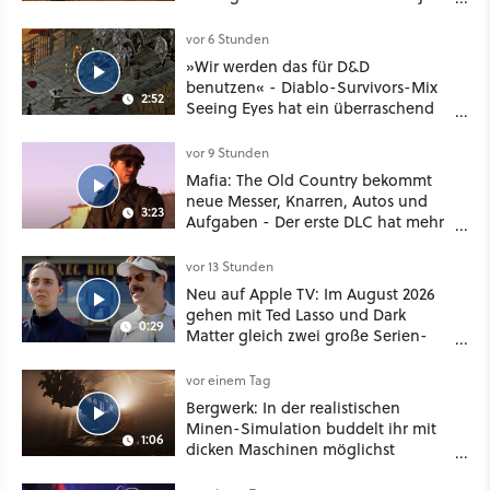
noch größer und gefährlicher
vor 6 Stunden
»Wir werden das für D&D
benutzen« - Diablo-Survivors-Mix
2:52
Seeing Eyes hat ein überraschend
nützliches Map-Tool
vor 9 Stunden
Mafia: The Old Country bekommt
neue Messer, Knarren, Autos und
3:23
Aufgaben - Der erste DLC hat mehr
dabei als nur Story
vor 13 Stunden
Neu auf Apple TV: Im August 2026
gehen mit Ted Lasso und Dark
0:29
Matter gleich zwei große Serien-
Highlights weiter
vor einem Tag
Bergwerk: In der realistischen
Minen-Simulation buddelt ihr mit
1:06
dicken Maschinen möglichst
vorsichtig Kohle aus