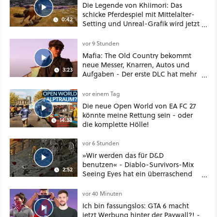
Die Legende von Khiimori: Das
schicke Pferdespiel mit Mittelalter-
0:42
Setting und Unreal-Grafik wird jetzt
noch größer und gefährlicher
vor 9 Stunden
Mafia: The Old Country bekommt
neue Messer, Knarren, Autos und
3:23
Aufgaben - Der erste DLC hat mehr
dabei als nur Story
vor einem Tag
Die neue Open World von EA FC 27
könnte meine Rettung sein - oder
14:38
die komplette Hölle!
vor 6 Stunden
»Wir werden das für D&D
benutzen« - Diablo-Survivors-Mix
2:52
Seeing Eyes hat ein überraschend
nützliches Map-Tool
vor 40 Minuten
Ich bin fassungslos: GTA 6 macht
jetzt Werbung hinter der Paywall?! -