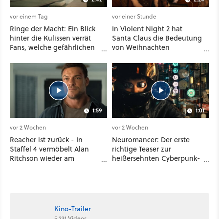
vor einem Tag
vor einer Stunde
Ringe der Macht: Ein Blick
In Violent Night 2 hat
hinter die Kulissen verrät
Santa Claus die Bedeutung
Fans, welche gefährlichen
von Weihnachten
Wesen in Staffel 3 auf sie
vergessen und löst das
warten
Problem mit viel roher
Gewalt
1:59
1:01
vor 2 Wochen
vor 2 Wochen
Reacher ist zurück - In
Neuromancer: Der erste
Staffel 4 vermöbelt Alan
richtige Teaser zur
Ritchson wieder am
heißersehnten Cyberpunk-
laufenden Band Verbrecher
Serie ist da - und wir
und legt sich sogar mit der
wissen auch endlich, wann
CIA an
sie startet
Kino-Trailer
5.231 Videos