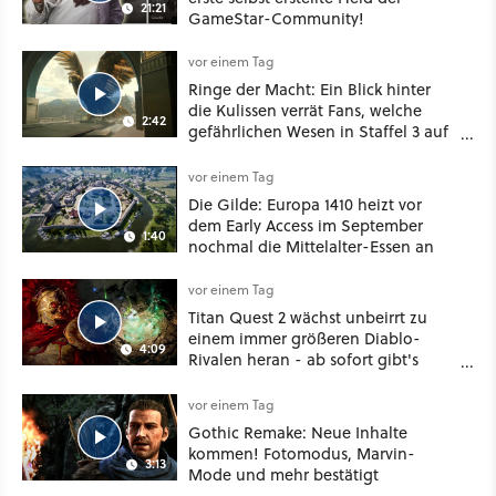
21:21
GameStar-Community!
vor einem Tag
Ringe der Macht: Ein Blick hinter
die Kulissen verrät Fans, welche
2:42
gefährlichen Wesen in Staffel 3 auf
sie warten
vor einem Tag
Die Gilde: Europa 1410 heizt vor
dem Early Access im September
1:40
nochmal die Mittelalter-Essen an
vor einem Tag
Titan Quest 2 wächst unbeirrt zu
einem immer größeren Diablo-
4:09
Rivalen heran - ab sofort gibt's
sogar eine richtige Beschwörer-
Klasse
vor einem Tag
Gothic Remake: Neue Inhalte
kommen! Fotomodus, Marvin-
3:13
Mode und mehr bestätigt