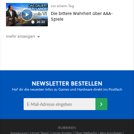
vor einem Tag
Die bittere Wahrheit über AAA-
Spiele
26:22
mehr anzeigen
NEWSLETTER BESTELLEN
Hol' dir die neuesten Infos zu Games und Hardware direkt ins Postfach
RUBRIKEN
Impressum
|
Unser Team
|
Unser Kodex
|
Über Webedia
|
Abo kündigen
|