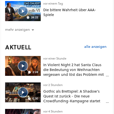
Klasse
vor einem Tag
Die bittere Wahrheit über AAA-
Spiele
26:22
mehr anzeigen
AKTUELL
alle anzeigen
vor einer Stunde
In Violent Night 2 hat Santa Claus
die Bedeutung von Weihnachten
2:24
vergessen und löst das Problem mit
viel roher Gewalt
vor 2 Stunden
Gothic als Brettspiel: A Shadow's
Quest ist zurück - Die neue
0:30
Crowdfunding-Kampagne startet
im September
vor 4 Stunden