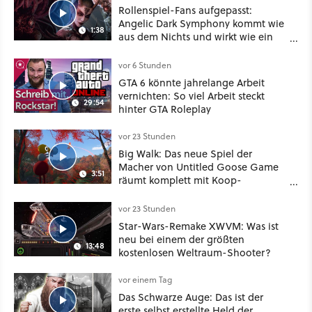
Rollenspiel-Fans aufgepasst:
Angelic Dark Symphony kommt wie
1:38
aus dem Nichts und wirkt wie ein
Mix aus Baldur's Gate 3, XCOM und
Mass Effect
vor 6 Stunden
GTA 6 könnte jahrelange Arbeit
vernichten: So viel Arbeit steckt
29:54
hinter GTA Roleplay
vor 23 Stunden
Big Walk: Das neue Spiel der
Macher von Untitled Goose Game
3:51
räumt komplett mit Koop-
Konventionen auf
vor 23 Stunden
Star-Wars-Remake XWVM: Was ist
neu bei einem der größten
13:48
kostenlosen Weltraum-Shooter?
vor einem Tag
Das Schwarze Auge: Das ist der
erste selbst erstellte Held der