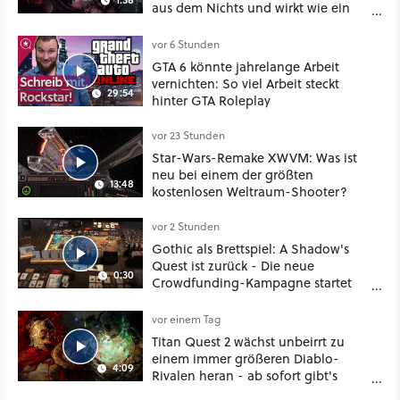
aus dem Nichts und wirkt wie ein
Mix aus Baldur's Gate 3, XCOM und
Mass Effect
vor 6 Stunden
GTA 6 könnte jahrelange Arbeit
vernichten: So viel Arbeit steckt
29:54
hinter GTA Roleplay
vor 23 Stunden
Star-Wars-Remake XWVM: Was ist
neu bei einem der größten
13:48
kostenlosen Weltraum-Shooter?
vor 2 Stunden
Gothic als Brettspiel: A Shadow's
Quest ist zurück - Die neue
0:30
Crowdfunding-Kampagne startet
im September
vor einem Tag
Titan Quest 2 wächst unbeirrt zu
einem immer größeren Diablo-
4:09
Rivalen heran - ab sofort gibt's
sogar eine richtige Beschwörer-