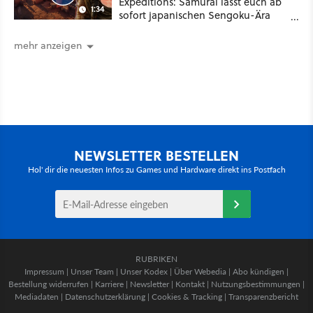
Expeditions: Samurai lässt euch ab
1:34
sofort japanischen Sengoku-Ära
aufmischen - wahlweise mit Gewalt
oder Diplomatie
mehr anzeigen
NEWSLETTER BESTELLEN
Hol' dir die neuesten Infos zu Games und Hardware direkt ins Postfach
RUBRIKEN
Impressum
|
Unser Team
|
Unser Kodex
|
Über Webedia
|
Abo kündigen
|
Bestellung widerrufen
|
Karriere
|
Newsletter
|
Kontakt
|
Nutzungsbestimmungen
|
Mediadaten
|
Datenschutzerklärung
|
Cookies & Tracking
|
Transparenzbericht