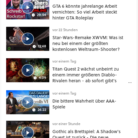
GTA 6 könnte jahrelange Arbeit
vernichten: So viel Arbeit steckt
29:54
hinter GTA Roleplay
vor 22 Stunden
Star-Wars-Remake XWVM: Was ist
neu bei einem der größten
13:48
kostenlosen Weltraum-Shooter?
vor einem Tag
Titan Quest 2 wächst unbeirrt zu
einem immer größeren Diablo-
4:09
Rivalen heran - ab sofort gibt's
sogar eine richtige Beschwörer-
Klasse
vor einem Tag
Die bittere Wahrheit über AAA-
Spiele
26:22
vor einer Stunde
Gothic als Brettspiel: A Shadow's
Quest ist zurück - Die neue