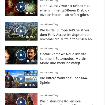
Titan Quest 2 wächst unbeirrt zu
einem immer größeren Diablo-
4:09
Rivalen heran - ab sofort gibt's
sogar eine richtige Beschwörer-
Klasse
vor einem Tag
Die Gilde: Europa 1410 heizt vor
dem Early Access im September
1:40
nochmal die Mittelalter-Essen an
vor einem Tag
Gothic Remake: Neue Inhalte
kommen! Fotomodus, Marvin-
3:13
Mode und mehr bestätigt
vor einem Tag
Die bittere Wahrheit über AAA-
Spiele
26:22
vor einem Tag
Das historische Rollenspiel