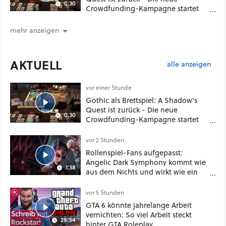
0:30
Crowdfunding-Kampagne startet
im September
mehr anzeigen
AKTUELL
alle anzeigen
vor einer Stunde
Gothic als Brettspiel: A Shadow's
Quest ist zurück - Die neue
0:30
Crowdfunding-Kampagne startet
im September
vor 2 Stunden
Rollenspiel-Fans aufgepasst:
Angelic Dark Symphony kommt wie
1:38
aus dem Nichts und wirkt wie ein
Mix aus Baldur's Gate 3, XCOM und
Mass Effect
vor 5 Stunden
GTA 6 könnte jahrelange Arbeit
vernichten: So viel Arbeit steckt
29:54
hinter GTA Roleplay