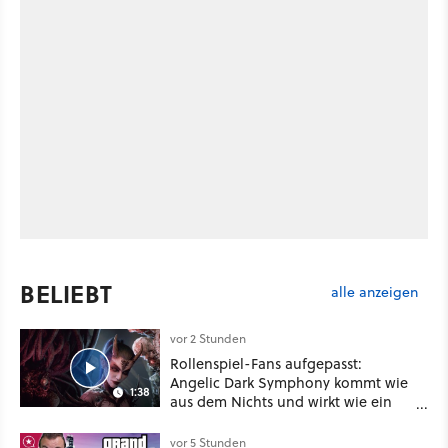
BELIEBT
alle anzeigen
vor 2 Stunden
Rollenspiel-Fans aufgepasst:
Angelic Dark Symphony kommt wie
1:38
aus dem Nichts und wirkt wie ein
Mix aus Baldur's Gate 3, XCOM und
Mass Effect
vor 5 Stunden