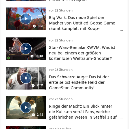
vor 22 Stunden
Big Walk: Das neue Spiel der
Macher von Untitled Goose Game
3:51
räumt komplett mit Koop-
Konventionen auf
vor 22 Stunden
Star-Wars-Remake XWVM: Was ist
neu bei einem der größten
13:48
kostenlosen Weltraum-Shooter?
vor 23 Stunden
Das Schwarze Auge: Das ist der
erste selbst erstellte Held der
21:21
GameStar-Community!
vor 23 Stunden
Ringe der Macht: Ein Blick hinter
die Kulissen verrät Fans, welche
2:42
gefährlichen Wesen in Staffel 3 auf
sie warten
vor einem Tag