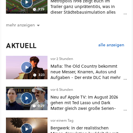
Metropolis 1998 zeigt euch im
Trailer ganz unprätentiös, was in
3:29
dieser Städtebausimulation alles
möglich ist
mehr anzeigen
AKTUELL
alle anzeigen
vor 2 Stunden
Mafia: The Old Country bekommt
neue Messer, Knarren, Autos und
3:23
Aufgaben - Der erste DLC hat mehr
dabei als nur Story
vor 6 Stunden
Neu auf Apple TV: Im August 2026
gehen mit Ted Lasso und Dark
0:29
Matter gleich zwei große Serien-
Highlights weiter
vor einem Tag
Bergwerk: In der realistischen