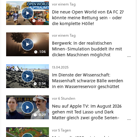
vor einem Tag
Die neue Open World von EA FC 27
könnte meine Rettung sein - oder
14:38
die komplette Hölle!
vor einem Tag
Bergwerk: In der realistischen
Minen-Simulation buddelt ihr mit
1:06
dicken Maschinen möglichst
vorsichtig Kohle aus
13.04.2025
Im Dienste der Wissenschaft:
Massenhaft schwarze Bälle werden
0:54
in ein Wasserreservoir geschüttet
vor 6 Stunden
Neu auf Apple TV: Im August 2026
gehen mit Ted Lasso und Dark
0:29
Matter gleich zwei große Serien-
Highlights weiter
vor 5 Tagen