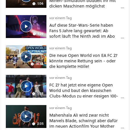
Minen-Simulation buddelt ihr mit
1:06
dicken Maschinen möglichst
vorsichtig Kohle aus
vor einem Tag
Auf diese Star-Wars-Serie haben
Fans 5 Jahre lang gewartet: Ab
1:29
sofort läuft The Ninth Jedi im Abo
bei Disney Plus
vor einem Tag
Die neue Open World von EA FC 27
könnte meine Rettung sein - oder
14:38
die komplette Hölle!
vor einem Tag
FC 27 hat jetzt eine eigene Open
World und baut den klassischen
5:38
Clubs-Modus zu einer riesigen 100-
Spieler-Sandbox aus
vor einem Tag
Mahershala Ali wird zwar nicht
Marvels Blade, schwingt aber dafür
2:05
im neuen Actionfilm Your Mother