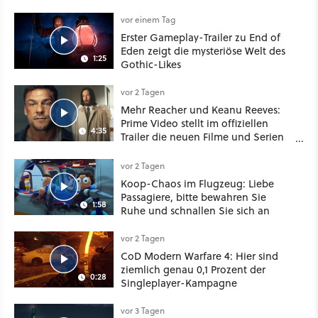
Your Mother Your Mother das
Schwert
vor einem Tag
Erster Gameplay-Trailer zu End of
Eden zeigt die mysteriöse Welt des
1:25
Gothic-Likes
vor 2 Tagen
Mehr Reacher und Keanu Reeves:
Prime Video stellt im offiziellen
4:35
Trailer die neuen Filme und Serien
für August 2026 vor
vor 2 Tagen
Koop-Chaos im Flugzeug: Liebe
Passagiere, bitte bewahren Sie
1:58
Ruhe und schnallen Sie sich an
vor 2 Tagen
CoD Modern Warfare 4: Hier sind
ziemlich genau 0,1 Prozent der
0:28
Singleplayer-Kampagne
vor 3 Tagen