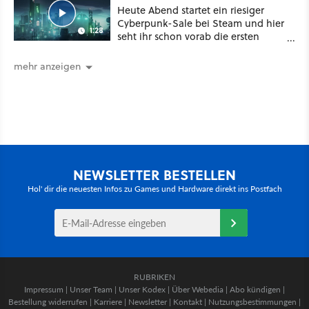
Heute Abend startet ein riesiger
Cyberpunk-Sale bei Steam und hier
1:28
seht ihr schon vorab die ersten
Angebote im Trailer
mehr anzeigen
NEWSLETTER BESTELLEN
Hol' dir die neuesten Infos zu Games und Hardware direkt ins Postfach
RUBRIKEN
Impressum
|
Unser Team
|
Unser Kodex
|
Über Webedia
|
Abo kündigen
|
Bestellung widerrufen
|
Karriere
|
Newsletter
|
Kontakt
|
Nutzungsbestimmungen
|