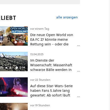
LIEBT
alle anzeigen
vor einem Tag
Die neue Open World von
EA FC 27 könnte meine
17
14:38
Rettung sein - oder die
komplette Hölle!
13.04.2025
Im Dienste der
Wissenschaft: Massenhaft
71
8
0:54
schwarze Bälle werden in
ein Wasserreservoir
geschüttet
vor 22 Stunden
Auf diese Star-Wars-Serie
haben Fans 5 Jahre lang
3
1:29
gewartet: Ab sofort läuft
The Ninth Jedi im Abo bei
Disney Plus
vor 19 Stunden