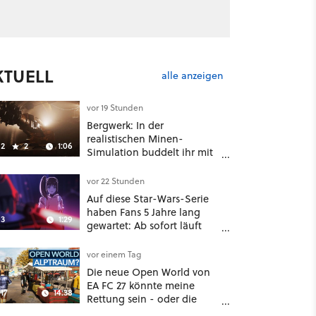
KTUELL
alle anzeigen
vor 19 Stunden
Bergwerk: In der
realistischen Minen-
2
2
1:06
Simulation buddelt ihr mit
dicken Maschinen
möglichst vorsichtig Kohle
vor 22 Stunden
aus
Auf diese Star-Wars-Serie
haben Fans 5 Jahre lang
3
1:29
gewartet: Ab sofort läuft
The Ninth Jedi im Abo bei
Disney Plus
vor einem Tag
Die neue Open World von
EA FC 27 könnte meine
17
14:38
Rettung sein - oder die
komplette Hölle!