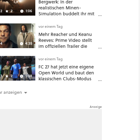
Bergwerk: In der
realistischen Minen-
2
2
1:06
Simulation buddelt ihr mit
dicken Maschinen
möglichst vorsichtig Kohle
vor einem Tag
aus
Mehr Reacher und Keanu
Reeves: Prime Video stellt
4
4:35
im offiziellen Trailer die
neuen Filme und Serien für
August 2026 vor
vor einem Tag
FC 27 hat jetzt eine eigene
Open World und baut den
3
2
5:38
klassischen Clubs-Modus
zu einer riesigen 100-
Spieler-Sandbox aus
r anzeigen