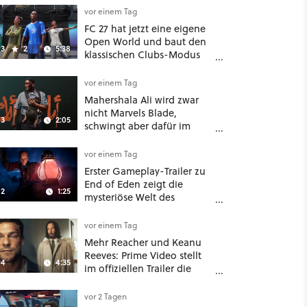
vor einem Tag
FC 27 hat jetzt eine eigene
Open World und baut den
3
2
5:38
klassischen Clubs-Modus
zu einer riesigen 100-
Spieler-Sandbox aus
vor einem Tag
Mahershala Ali wird zwar
nicht Marvels Blade,
3
2:05
schwingt aber dafür im
neuen Actionfilm Your
Mother Your Mother Your
vor einem Tag
Mother das Schwert
Erster Gameplay-Trailer zu
End of Eden zeigt die
2
1:25
mysteriöse Welt des
Gothic-Likes
vor einem Tag
Mehr Reacher und Keanu
Reeves: Prime Video stellt
4
4:35
im offiziellen Trailer die
neuen Filme und Serien für
August 2026 vor
vor 2 Tagen