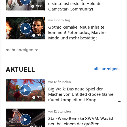
erste selbst erstellte Held der
21:21
GameStar-Community!
vor einem Tag
Gothic Remake: Neue Inhalte
kommen! Fotomodus, Marvin-
3:13
Mode und mehr bestätigt
mehr anzeigen
AKTUELL
alle anzeigen
vor 12 Stunden
Big Walk: Das neue Spiel der
Macher von Untitled Goose Game
3:51
räumt komplett mit Koop-
Konventionen auf
vor 12 Stunden
Star-Wars-Remake XWVM: Was ist
neu bei einem der größten
13:48