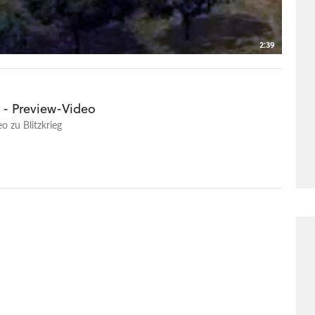
2:39
g - Preview-Video
o zu Blitzkrieg