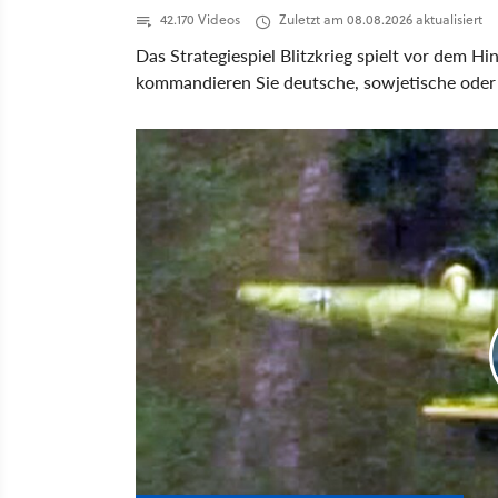
42.170 Videos
Zuletzt am 08.08.2026 aktualisiert
Das Strategiespiel Blitzkrieg spielt vor dem H
kommandieren Sie deutsche, sowjetische oder a
Missionen, die Sie nach Afrika, Russland und 
einer effektiveren Kampfweise niederschlägt.