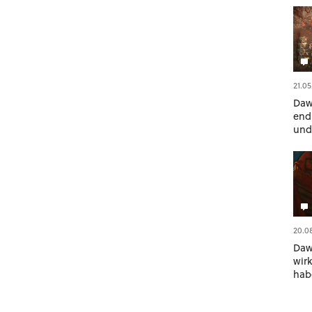
21.05
Daw
end
und 
Rüc
aus
20.0
Daw
wirk
hab
gesp