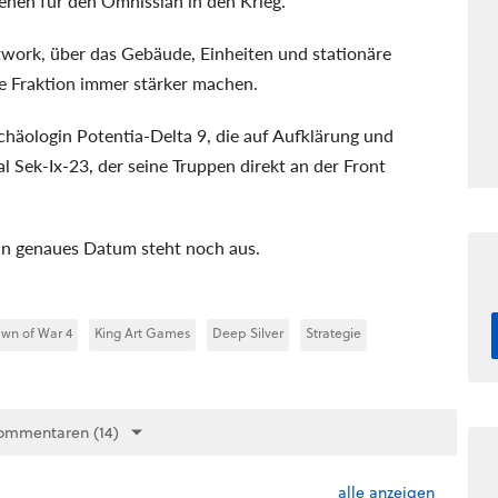
ehen für den Omnissiah in den Krieg.
work, über das Gebäude, Einheiten und stationäre
 Fraktion immer stärker machen.
ologin Potentia-Delta 9, die auf Aufklärung und
al Sek-Ix-23, der seine Truppen direkt an der Front
in genaues Datum steht noch aus.
wn of War 4
King Art Games
Deep Silver
Strategie
ommentaren (14)
alle anzeigen