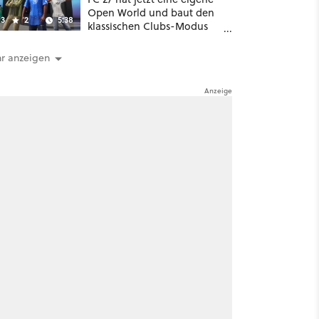
Open World und baut den
3
2
5:38
klassischen Clubs-Modus
zu einer riesigen 100-
Spieler-Sandbox aus
r anzeigen