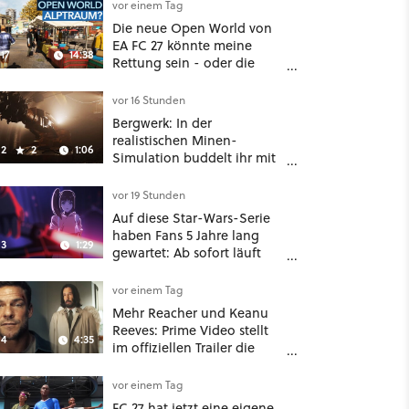
geschüttet
vor einem Tag
Die neue Open World von
EA FC 27 könnte meine
17
14:38
Rettung sein - oder die
komplette Hölle!
vor 16 Stunden
Bergwerk: In der
realistischen Minen-
2
2
1:06
Simulation buddelt ihr mit
dicken Maschinen
möglichst vorsichtig Kohle
vor 19 Stunden
aus
Auf diese Star-Wars-Serie
haben Fans 5 Jahre lang
3
1:29
gewartet: Ab sofort läuft
The Ninth Jedi im Abo bei
Disney Plus
vor einem Tag
Mehr Reacher und Keanu
Reeves: Prime Video stellt
4
4:35
im offiziellen Trailer die
neuen Filme und Serien für
August 2026 vor
vor einem Tag
FC 27 hat jetzt eine eigene