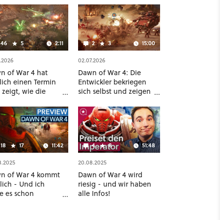
46
5
2:11
2
3
15:00
.2026
02.07.2026
n of War 4 hat
Dawn of War 4: Die
lich einen Termin
Entwickler bekriegen
zeigt, wie die
sich selbst und zeigen
kkehr nach Kronus
15 Minuten lang den
sieht
Multiplayer
18
17
11:42
4
8
51:48
8.2025
20.08.2025
n of War 4 kommt
Dawn of War 4 wird
lich - Und ich
riesig - und wir haben
e es schon
alle Infos!
ielt!