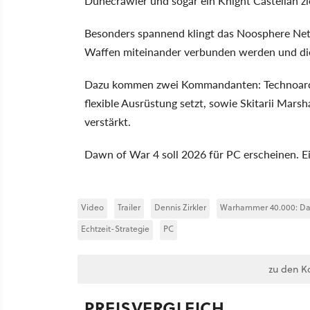
Dunecrawler und sogar ein Knight Castellan zi
Besonders spannend klingt das Noosphere Net
Waffen miteinander verbunden werden und die
Dazu kommen zwei Kommandanten: Technoarchä
flexible Ausrüstung setzt, sowie Skitarii Marsh
verstärkt.
Dawn of War 4 soll 2026 für PC erscheinen. E
Video
Trailer
Dennis Zirkler
Warhammer 40.000: Da
Echtzeit-Strategie
PC
zu den K
PREISVERGLEICH