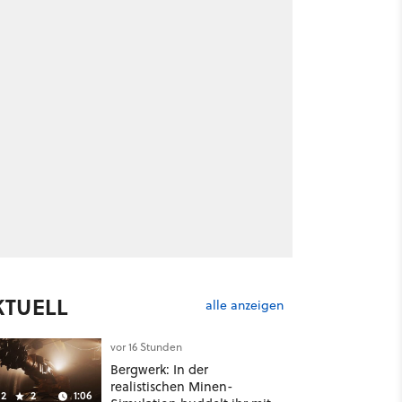
KTUELL
alle anzeigen
vor 16 Stunden
Bergwerk: In der
realistischen Minen-
2
2
1:06