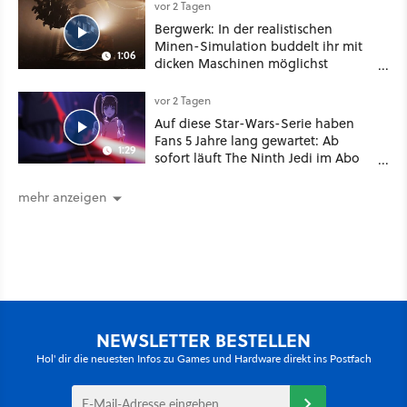
vor 2 Tagen
Bergwerk: In der realistischen
Minen-Simulation buddelt ihr mit
1:06
dicken Maschinen möglichst
vorsichtig Kohle aus
vor 2 Tagen
Auf diese Star-Wars-Serie haben
Fans 5 Jahre lang gewartet: Ab
1:29
sofort läuft The Ninth Jedi im Abo
bei Disney Plus
mehr anzeigen
NEWSLETTER BESTELLEN
Hol' dir die neuesten Infos zu Games und Hardware direkt ins Postfach