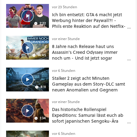
vor 23 Stunden
Ich bin entsetzt: GTA 6 macht jetzt
Werbung hinter der Paywall?! -
2:22
Phils erste Reaktion auf den Netflix-
Deal
vor einer Stunde
8 Jahre nach Release haut uns
Assassin's Creed Odyssey immer
14:45
noch um - Und ist jetzt sogar
besser!
vor 6 Stunden
Stalker 2 zeigt acht Minuten
Gameplay aus dem Story-DLC samt
8:11
neuen Anomalien und Gegnern
vor einer Stunde
Das historische Rollenspiel
Expeditions: Samurai lässt euch ab
1:34
sofort japanischen Sengoku-Ära
aufmischen - wahlweise mit Gewalt
oder Diplomatie
vor 6 Stunden