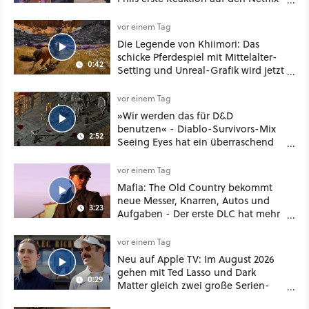
Deal
vor einem Tag
Die Legende von Khiimori: Das
schicke Pferdespiel mit Mittelalter-
0:42
Setting und Unreal-Grafik wird jetzt
noch größer und gefährlicher
vor einem Tag
»Wir werden das für D&D
benutzen« - Diablo-Survivors-Mix
2:52
Seeing Eyes hat ein überraschend
nützliches Map-Tool
vor einem Tag
Mafia: The Old Country bekommt
neue Messer, Knarren, Autos und
3:23
Aufgaben - Der erste DLC hat mehr
dabei als nur Story
vor einem Tag
Neu auf Apple TV: Im August 2026
gehen mit Ted Lasso und Dark
0:29
Matter gleich zwei große Serien-
Highlights weiter