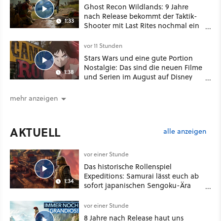
Ghost Recon Wildlands: 9 Jahre
nach Release bekommt der Taktik-
1:33
Shooter mit Last Rites nochmal ein
dickes Update
vor 11 Stunden
Stars Wars und eine gute Portion
Nostalgie: Das sind die neuen Filme
1:38
und Serien im August auf Disney
Plus
mehr anzeigen
AKTUELL
alle anzeigen
vor einer Stunde
Das historische Rollenspiel
Expeditions: Samurai lässt euch ab
1:34
sofort japanischen Sengoku-Ära
aufmischen - wahlweise mit Gewalt
oder Diplomatie
vor einer Stunde
8 Jahre nach Release haut uns