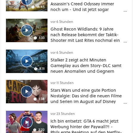
Assassin's Creed Odyssey immer
14:45
noch um - Und ist jetzt sogar
besser!
vor 6 Stunden
Ghost Recon Wildlands: 9 Jahre
nach Release bekommt der Taktik-
1:33
Shooter mit Last Rites nochmal ein
dickes Update
vor 6 Stunden
Stalker 2 zeigt acht Minuten
Gameplay aus dem Story-DLC samt
8:11
neuen Anomalien und Gegnern
vor 11 Stunden
Stars Wars und eine gute Portion
Nostalgie: Das sind die neuen Filme
1:38
und Serien im August auf Disney
Plus
vor 23 Stunden
Ich bin entsetzt: GTA 6 macht jetzt
Werbung hinter der Paywall?! -
2:22
Phils erste Reaktion auf den Netflix-