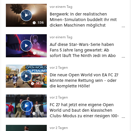
Highlights weiter
vor einem Tag
Bergwerk: In der realistischen
Minen-Simulation buddelt ihr mit
1:06
dicken Maschinen möglichst
vorsichtig Kohle aus
vor einem Tag
Auf diese Star-Wars-Serie haben
Fans 5 Jahre lang gewartet: Ab
1:29
sofort läuft The Ninth Jedi im Abo
bei Disney Plus
vor 2 Tagen
Die neue Open World von EA FC 27
könnte meine Rettung sein - oder
14:38
die komplette Hölle!
vor 2 Tagen
FC 27 hat jetzt eine eigene Open
World und baut den klassischen
5:38
Clubs-Modus zu einer riesigen 100-
Spieler-Sandbox aus
vor 2 Tagen