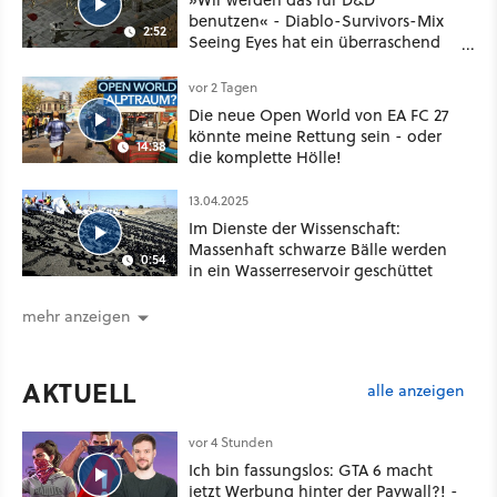
benutzen« - Diablo-Survivors-Mix
2:52
Seeing Eyes hat ein überraschend
nützliches Map-Tool
vor 2 Tagen
Die neue Open World von EA FC 27
könnte meine Rettung sein - oder
14:38
die komplette Hölle!
13.04.2025
Im Dienste der Wissenschaft:
Massenhaft schwarze Bälle werden
0:54
in ein Wasserreservoir geschüttet
mehr anzeigen
AKTUELL
alle anzeigen
vor 4 Stunden
Ich bin fassungslos: GTA 6 macht
jetzt Werbung hinter der Paywall?! -