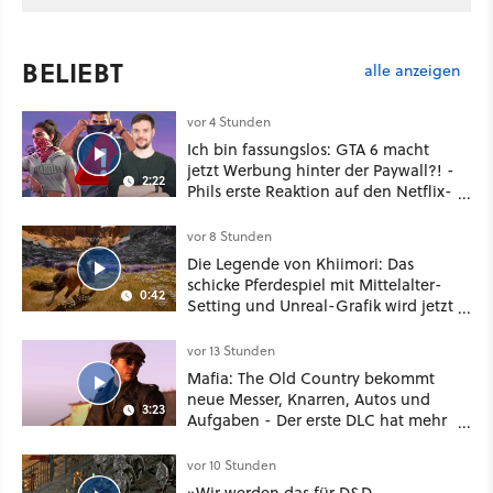
BELIEBT
alle anzeigen
vor 4 Stunden
Ich bin fassungslos: GTA 6 macht
jetzt Werbung hinter der Paywall?! -
2:22
Phils erste Reaktion auf den Netflix-
Deal
vor 8 Stunden
Die Legende von Khiimori: Das
schicke Pferdespiel mit Mittelalter-
0:42
Setting und Unreal-Grafik wird jetzt
noch größer und gefährlicher
vor 13 Stunden
Mafia: The Old Country bekommt
neue Messer, Knarren, Autos und
3:23
Aufgaben - Der erste DLC hat mehr
dabei als nur Story
vor 10 Stunden
»Wir werden das für D&D