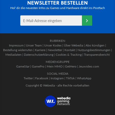
NEWSLETTER BESTELLEN
Hol' dir die neuesten Infos zu Games und Hardware direkt ins Postfach
RUBRIKEN
Impressum
|
Unser Team
|
Unser Kodex
|
Über Webedia
|
Abo kündigen
|
Bestellung widerrufen
|
Karriere
|
Newsletter
|
Kontakt
|
Nutzungsbestimmungen
|
Mediadaten
|
Datenschutzerklärung
|
Cookies & Tracking
|
Transparenzbericht
MEDIENGRUPPE
GameStar
|
GamePro
|
Mein MMO
|
GetHero
|
Jeuxvideo.com
SOCIAL MEDIA
Twitter
|
Facebook
|
Instagram
|
TikTok
|
WhatsApp
Copyright © Webedia - alle Rechte vorbehalten