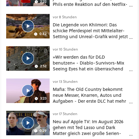
2:22
Phils erste Reaktion auf den Netflix-
Deal
vor 8 Stunden
Die Legende von Khiimori: Das
schicke Pferdespiel mit Mittelalter-
0:42
Setting und Unreal-Grafik wird jetzt
noch größer und gefährlicher
vor 10 Stunden
»Wir werden das für D&D
benutzen« - Diablo-Survivors-Mix
2:52
Seeing Eyes hat ein überraschend
nützliches Map-Tool
vor 13 Stunden
Mafia: The Old Country bekommt
neue Messer, Knarren, Autos und
3:23
Aufgaben - Der erste DLC hat mehr
dabei als nur Story
vor 17 Stunden
Neu auf Apple TV: Im August 2026
gehen mit Ted Lasso und Dark
0:29
Matter gleich zwei große Serien-