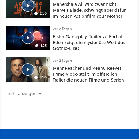
Mahershala Ali wird zwar nicht
Marvels Blade, schwingt aber dafür
2:05
im neuen Actionfilm Your Mother
Your Mother Your Mother das
Schwert
vor 2 Tagen
Erster Gameplay-Trailer zu End of
Eden zeigt die mysteriöse Welt des
1:25
Gothic-Likes
vor 2 Tagen
Mehr Reacher und Keanu Reeves:
Prime Video stellt im offiziellen
4:35
Trailer die neuen Filme und Serien
für August 2026 vor
mehr anzeigen