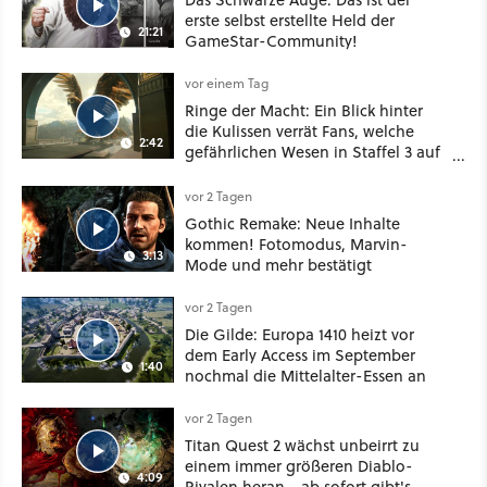
erste selbst erstellte Held der
21:21
GameStar-Community!
vor einem Tag
Ringe der Macht: Ein Blick hinter
die Kulissen verrät Fans, welche
2:42
gefährlichen Wesen in Staffel 3 auf
sie warten
vor 2 Tagen
Gothic Remake: Neue Inhalte
kommen! Fotomodus, Marvin-
3:13
Mode und mehr bestätigt
vor 2 Tagen
Die Gilde: Europa 1410 heizt vor
dem Early Access im September
1:40
nochmal die Mittelalter-Essen an
vor 2 Tagen
Titan Quest 2 wächst unbeirrt zu
einem immer größeren Diablo-
4:09
Rivalen heran - ab sofort gibt's