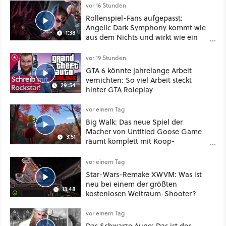
vor 16 Stunden
Rollenspiel-Fans aufgepasst:
Angelic Dark Symphony kommt wie
1:38
aus dem Nichts und wirkt wie ein
Mix aus Baldur's Gate 3, XCOM und
Mass Effect
vor 19 Stunden
GTA 6 könnte jahrelange Arbeit
vernichten: So viel Arbeit steckt
29:54
hinter GTA Roleplay
vor einem Tag
Big Walk: Das neue Spiel der
Macher von Untitled Goose Game
3:51
räumt komplett mit Koop-
Konventionen auf
vor einem Tag
Star-Wars-Remake XWVM: Was ist
neu bei einem der größten
13:48
kostenlosen Weltraum-Shooter?
vor einem Tag
Das Schwarze Auge: Das ist der