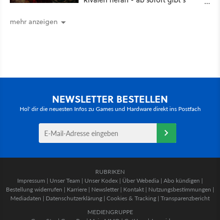
sogar eine richtige Beschwörer-
Klasse
mehr anzeigen
NEWSLETTER BESTELLEN
Hol' dir die neuesten Infos zu Games und Hardware direkt ins Postfach
RUBRIKEN
Impressum
|
Unser Team
|
Unser Kodex
|
Über Webedia
|
Abo kündigen
|
Bestellung widerrufen
|
Karriere
|
Newsletter
|
Kontakt
|
Nutzungsbestimmungen
|
Mediadaten
|
Datenschutzerklärung
|
Cookies & Tracking
|
Transparenzbericht
MEDIENGRUPPE