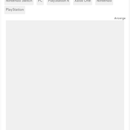
Nintendo Switch
PC
PlayStation 4
Xbox One
Nintendo
PlayStation