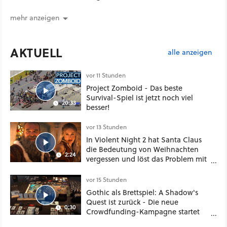
viel roher Gewalt
mehr anzeigen
AKTUELL
alle anzeigen
vor 11 Stunden
Project Zomboid - Das beste
Survival-Spiel ist jetzt noch viel
20:33
besser!
vor 13 Stunden
In Violent Night 2 hat Santa Claus
die Bedeutung von Weihnachten
2:24
vergessen und löst das Problem mit
viel roher Gewalt
vor 15 Stunden
Gothic als Brettspiel: A Shadow's
Quest ist zurück - Die neue
0:30
Crowdfunding-Kampagne startet
im September