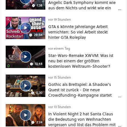
Angelic Dark Symphony kommt wie
1:38
aus dem Nichts und wirkt wie ein
Mix aus Baldur's Gate 3, XCOM und
Mass Effect
vor 19 Stunden
GTA 6 könnte jahrelange Arbeit
vernichten: So viel Arbeit steckt
29:54
hinter GTA Roleplay
vor einem Tag
Star-Wars-Remake XWVM: Was ist
neu bei einem der größten
13:48
kostenlosen Weltraum-Shooter?
vor 15 Stunden
Gothic als Brettspiel: A Shadow's
Quest ist zurück - Die neue
0:30
Crowdfunding-Kampagne startet
im September
vor 13 Stunden
In Violent Night 2 hat Santa Claus
die Bedeutung von Weihnachten
2:24
vergessen und löst das Problem mit