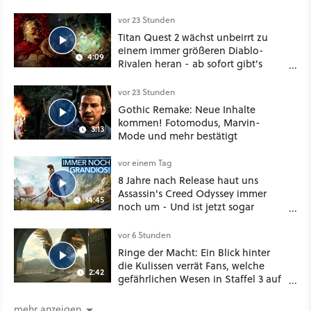
vor 23 Stunden
Titan Quest 2 wächst unbeirrt zu
einem immer größeren Diablo-
4:09
Rivalen heran - ab sofort gibt's
sogar eine richtige Beschwörer-
Klasse
vor 23 Stunden
Gothic Remake: Neue Inhalte
kommen! Fotomodus, Marvin-
3:13
Mode und mehr bestätigt
vor einem Tag
8 Jahre nach Release haut uns
Assassin's Creed Odyssey immer
14:45
noch um - Und ist jetzt sogar
besser!
vor 6 Stunden
Ringe der Macht: Ein Blick hinter
die Kulissen verrät Fans, welche
2:42
gefährlichen Wesen in Staffel 3 auf
sie warten
mehr anzeigen