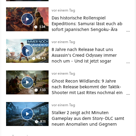
vor einem Tag
Das historische Rollenspiel
Expeditions: Samurai lässt euch ab
1:34
sofort japanischen Sengoku-Ära
aufmischen - wahlweise mit Gewalt
oder Diplomatie
vor einem Tag
8 Jahre nach Release haut uns
Assassin's Creed Odyssey immer
14:45
noch um - Und ist jetzt sogar
besser!
vor einem Tag
Ghost Recon Wildlands: 9 Jahre
nach Release bekommt der Taktik-
1:33
Shooter mit Last Rites nochmal ein
dickes Update
vor einem Tag
Stalker 2 zeigt acht Minuten
Gameplay aus dem Story-DLC samt
8:11
neuen Anomalien und Gegnern