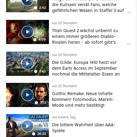
die Kulissen verrät Fans, welche
2:42
gefährlichen Wesen in Staffel 3 auf
sie warten
vor 23 Stunden
Titan Quest 2 wächst unbeirrt zu
einem immer größeren Diablo-
4:09
Rivalen heran - ab sofort gibt's
sogar eine richtige Beschwörer-
Klasse
vor 23 Stunden
Die Gilde: Europa 1410 heizt vor
dem Early Access im September
1:40
nochmal die Mittelalter-Essen an
vor 23 Stunden
Gothic Remake: Neue Inhalte
kommen! Fotomodus, Marvin-
3:13
Mode und mehr bestätigt
vor einem Tag
Die bittere Wahrheit über AAA-
Spiele
26:22