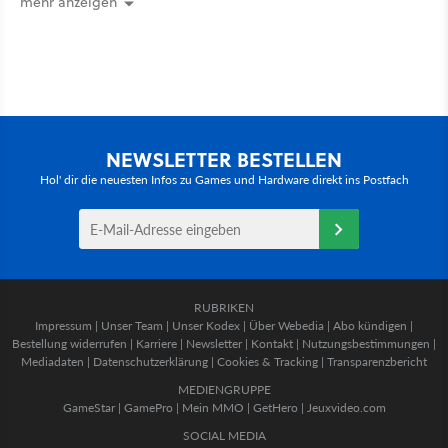
mehr anzeigen
NEWSLETTER BESTELLEN
Hol' dir die neuesten Infos zu Games und Hardware direkt ins Postfach
RUBRIKEN
Impressum
|
Unser Team
|
Unser Kodex
|
Über Webedia
|
Abo kündigen
|
Bestellung widerrufen
|
Karriere
|
Newsletter
|
Kontakt
|
Nutzungsbestimmungen
|
Mediadaten
|
Datenschutzerklärung
|
Cookies & Tracking
|
Transparenzbericht
MEDIENGRUPPE
GameStar
|
GamePro
|
Mein MMO
|
GetHero
|
Jeuxvideo.com
SOCIAL MEDIA