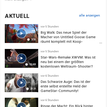
AKTUELL
alle anzeigen
vor 5 Stunden
Big Walk: Das neue Spiel der
Macher von Untitled Goose Game
3:51
räumt komplett mit Koop-
Konventionen auf
vor 5 Stunden
Star-Wars-Remake XWVM: Was ist
neu bei einem der größten
13:48
kostenlosen Weltraum-Shooter?
vor 6 Stunden
Das Schwarze Auge: Das ist der
erste selbst erstellte Held der
21:21
GameStar-Community!
vor 6 Stunden
Ringe der Macht: Ein Blick hinter