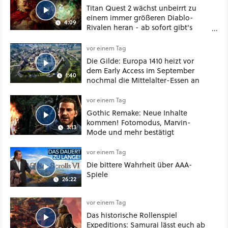
Titan Quest 2 wächst unbeirrt zu
einem immer größeren Diablo-
4:09
Rivalen heran - ab sofort gibt's
sogar eine richtige Beschwörer-
Klasse
vor einem Tag
Die Gilde: Europa 1410 heizt vor
dem Early Access im September
1:40
nochmal die Mittelalter-Essen an
vor einem Tag
Gothic Remake: Neue Inhalte
kommen! Fotomodus, Marvin-
3:13
Mode und mehr bestätigt
vor einem Tag
Die bittere Wahrheit über AAA-
Spiele
26:22
vor einem Tag
Das historische Rollenspiel
Expeditions: Samurai lässt euch ab