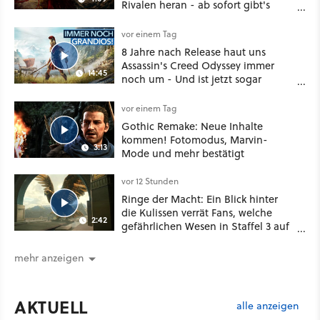
Rivalen heran - ab sofort gibt's
sogar eine richtige Beschwörer-
Klasse
vor einem Tag
8 Jahre nach Release haut uns
Assassin's Creed Odyssey immer
14:45
noch um - Und ist jetzt sogar
besser!
vor einem Tag
Gothic Remake: Neue Inhalte
kommen! Fotomodus, Marvin-
3:13
Mode und mehr bestätigt
vor 12 Stunden
Ringe der Macht: Ein Blick hinter
die Kulissen verrät Fans, welche
2:42
gefährlichen Wesen in Staffel 3 auf
sie warten
mehr anzeigen
AKTUELL
alle anzeigen