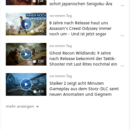
1:34
sofort japanischen Sengoku-Ära
aufmischen - wahlweise mit Gewalt
oder Diplomatie
vor einem Tag
8 Jahre nach Release haut uns
Assassin's Creed Odyssey immer
14:45
noch um - Und ist jetzt sogar
besser!
vor einem Tag
Ghost Recon Wildlands: 9 Jahre
nach Release bekommt der Taktik-
1:33
Shooter mit Last Rites nochmal ein
dickes Update
vor einem Tag
Stalker 2 zeigt acht Minuten
Gameplay aus dem Story-DLC samt
8:11
neuen Anomalien und Gegnern
mehr anzeigen