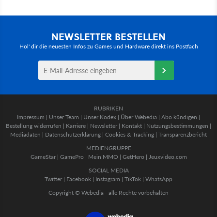
NEWSLETTER BESTELLEN
Hol' dir die neuesten Infos zu Games und Hardware direkt ins Postfach
RUBRIKEN
Impressum
|
Unser Team
|
Unser Kodex
|
Über Webedia
|
Abo kündigen
|
Bestellung widerrufen
|
Karriere
|
Newsletter
|
Kontakt
|
Nutzungsbestimmungen
|
Mediadaten
|
Datenschutzerklärung
|
Cookies & Tracking
|
Transparenzbericht
MEDIENGRUPPE
GameStar
|
GamePro
|
Mein MMO
|
GetHero
|
Jeuxvideo.com
SOCIAL MEDIA
Twitter
|
Facebook
|
Instagram
|
TikTok
|
WhatsApp
Copyright © Webedia - alle Rechte vorbehalten