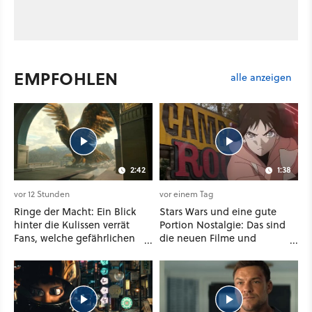
EMPFOHLEN
alle anzeigen
2:42
1:38
vor 12 Stunden
vor einem Tag
Ringe der Macht: Ein Blick
Stars Wars und eine gute
hinter die Kulissen verrät
Portion Nostalgie: Das sind
Fans, welche gefährlichen
die neuen Filme und
Wesen in Staffel 3 auf sie
Serien im August auf
warten
Disney Plus