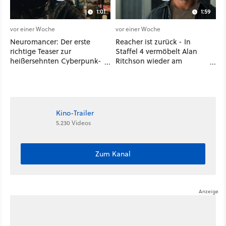
1:01
1:59
vor einer Woche
vor einer Woche
Neuromancer: Der erste
Reacher ist zurück - In
richtige Teaser zur
Staffel 4 vermöbelt Alan
heißersehnten Cyberpunk-
Ritchson wieder am
Serie ist da - und wir
laufenden Band Verbrecher
wissen auch endlich, wann
und legt sich sogar mit der
sie startet
CIA an
Kino-Trailer
5.230 Videos
Zum Kanal