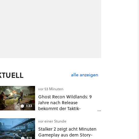
KTUELL
alle anzeigen
vor 53 Minuten
Ghost Recon Wildlands: 9
Jahre nach Release
1:33
bekommt der Taktik-
Shooter mit Last Rites
nochmal ein dickes Update
vor einer Stunde
Stalker 2 zeigt acht Minuten
Gameplay aus dem Story-
8:11