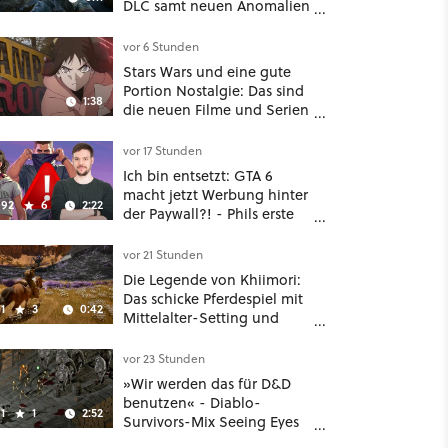
DLC samt neuen Anomalien
und Gegnern
vor 6 Stunden
Stars Wars und eine gute
Portion Nostalgie: Das sind
1:38
die neuen Filme und Serien
im August auf Disney Plus
vor 17 Stunden
Ich bin entsetzt: GTA 6
macht jetzt Werbung hinter
92
6
2:22
der Paywall?! - Phils erste
Reaktion auf den Netflix-
Deal
vor 21 Stunden
Die Legende von Khiimori:
Das schicke Pferdespiel mit
1
3
0:42
Mittelalter-Setting und
Unreal-Grafik wird jetzt
noch größer und
vor 23 Stunden
gefährlicher
»Wir werden das für D&D
benutzen« - Diablo-
1
1
2:52
Survivors-Mix Seeing Eyes
hat ein überraschend