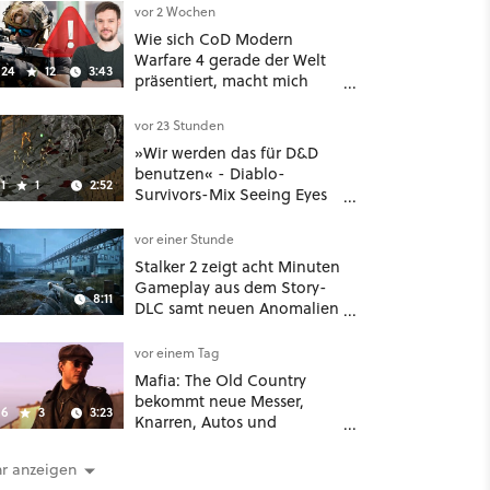
vor 2 Wochen
Wie sich CoD Modern
Warfare 4 gerade der Welt
24
12
3:43
präsentiert, macht mich
absolut fassungslos
vor 23 Stunden
»Wir werden das für D&D
benutzen« - Diablo-
1
1
2:52
Survivors-Mix Seeing Eyes
hat ein überraschend
nützliches Map-Tool
vor einer Stunde
Stalker 2 zeigt acht Minuten
Gameplay aus dem Story-
8:11
DLC samt neuen Anomalien
und Gegnern
vor einem Tag
Mafia: The Old Country
bekommt neue Messer,
6
3
3:23
Knarren, Autos und
Aufgaben - Der erste DLC
hat mehr dabei als nur
r anzeigen
Story