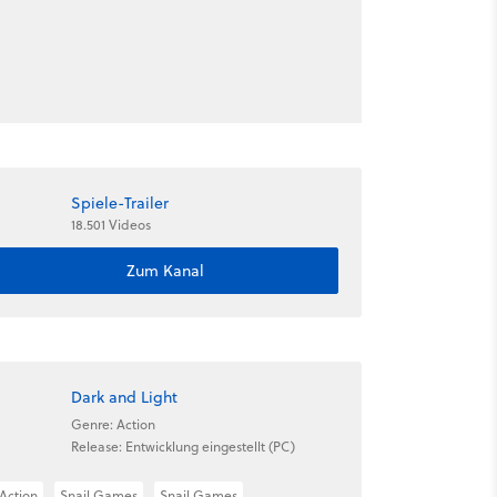
Spiele-Trailer
18.501 Videos
Zum Kanal
Dark and Light
Genre: Action
Release: Entwicklung eingestellt (PC)
Action
Snail Games
Snail Games