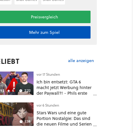
Preisvergleich
Mehr zum Spiel
LIEBT
alle anzeigen
vor 17 Stunden
Ich bin entsetzt: GTA 6
macht jetzt Werbung hinter
92
6
2:22
der Paywall?! - Phils erste
Reaktion auf den Netflix-
Deal
vor 6 Stunden
Stars Wars und eine gute
Portion Nostalgie: Das sind
1:38
die neuen Filme und Serien
im August auf Disney Plus