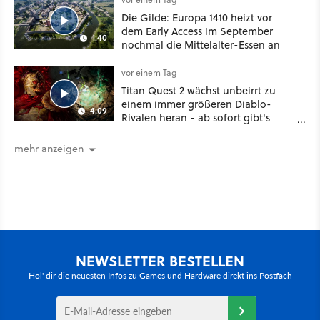
Die Gilde: Europa 1410 heizt vor
dem Early Access im September
1:40
nochmal die Mittelalter-Essen an
vor einem Tag
Titan Quest 2 wächst unbeirrt zu
einem immer größeren Diablo-
4:09
Rivalen heran - ab sofort gibt's
sogar eine richtige Beschwörer-
Klasse
mehr anzeigen
NEWSLETTER BESTELLEN
Hol' dir die neuesten Infos zu Games und Hardware direkt ins Postfach