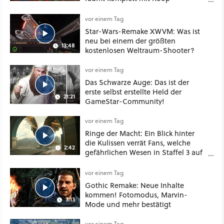
Konventionen auf
vor einem Tag
Star-Wars-Remake XWVM: Was ist
neu bei einem der größten
13:48
kostenlosen Weltraum-Shooter?
vor einem Tag
Das Schwarze Auge: Das ist der
erste selbst erstellte Held der
21:21
GameStar-Community!
vor einem Tag
Ringe der Macht: Ein Blick hinter
die Kulissen verrät Fans, welche
2:42
gefährlichen Wesen in Staffel 3 auf
sie warten
vor einem Tag
Gothic Remake: Neue Inhalte
kommen! Fotomodus, Marvin-
3:13
Mode und mehr bestätigt
vor einem Tag