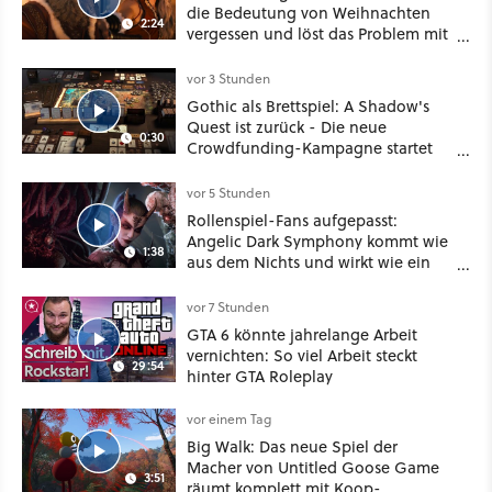
die Bedeutung von Weihnachten
2:24
vergessen und löst das Problem mit
viel roher Gewalt
vor 3 Stunden
Gothic als Brettspiel: A Shadow's
Quest ist zurück - Die neue
0:30
Crowdfunding-Kampagne startet
im September
vor 5 Stunden
Rollenspiel-Fans aufgepasst:
Angelic Dark Symphony kommt wie
1:38
aus dem Nichts und wirkt wie ein
Mix aus Baldur's Gate 3, XCOM und
Mass Effect
vor 7 Stunden
GTA 6 könnte jahrelange Arbeit
vernichten: So viel Arbeit steckt
29:54
hinter GTA Roleplay
vor einem Tag
Big Walk: Das neue Spiel der
Macher von Untitled Goose Game
3:51
räumt komplett mit Koop-