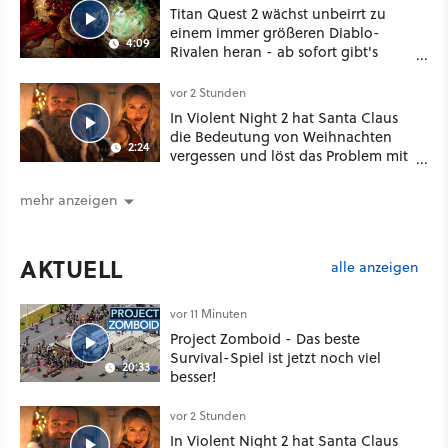
Titan Quest 2 wächst unbeirrt zu
einem immer größeren Diablo-
4:09
Rivalen heran - ab sofort gibt's
sogar eine richtige Beschwörer-
Klasse
vor 2 Stunden
In Violent Night 2 hat Santa Claus
die Bedeutung von Weihnachten
2:24
vergessen und löst das Problem mit
viel roher Gewalt
mehr anzeigen
AKTUELL
alle anzeigen
vor 11 Minuten
Project Zomboid - Das beste
Survival-Spiel ist jetzt noch viel
20:33
besser!
vor 2 Stunden
In Violent Night 2 hat Santa Claus