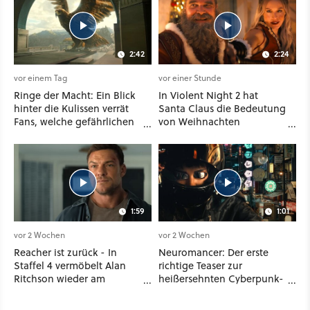
2:42
2:24
vor einem Tag
vor einer Stunde
Ringe der Macht: Ein Blick
In Violent Night 2 hat
hinter die Kulissen verrät
Santa Claus die Bedeutung
Fans, welche gefährlichen
von Weihnachten
Wesen in Staffel 3 auf sie
vergessen und löst das
warten
Problem mit viel roher
Gewalt
1:59
1:01
vor 2 Wochen
vor 2 Wochen
Reacher ist zurück - In
Neuromancer: Der erste
Staffel 4 vermöbelt Alan
richtige Teaser zur
Ritchson wieder am
heißersehnten Cyberpunk-
laufenden Band Verbrecher
Serie ist da - und wir
und legt sich sogar mit der
wissen auch endlich, wann