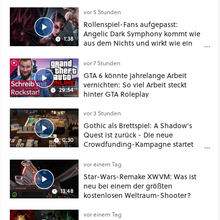
vor 5 Stunden
Rollenspiel-Fans aufgepasst:
Angelic Dark Symphony kommt wie
1:38
aus dem Nichts und wirkt wie ein
Mix aus Baldur's Gate 3, XCOM und
Mass Effect
vor 7 Stunden
GTA 6 könnte jahrelange Arbeit
vernichten: So viel Arbeit steckt
29:54
hinter GTA Roleplay
vor 3 Stunden
Gothic als Brettspiel: A Shadow's
Quest ist zurück - Die neue
0:30
Crowdfunding-Kampagne startet
im September
vor einem Tag
Star-Wars-Remake XWVM: Was ist
neu bei einem der größten
13:48
kostenlosen Weltraum-Shooter?
vor einem Tag