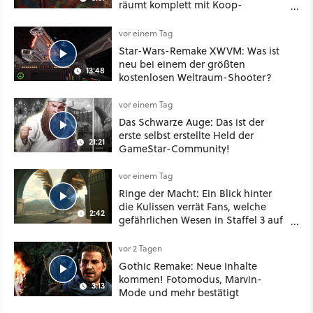
räumt komplett mit Koop-
Konventionen auf
vor einem Tag
Star-Wars-Remake XWVM: Was ist
neu bei einem der größten
13:48
kostenlosen Weltraum-Shooter?
vor einem Tag
Das Schwarze Auge: Das ist der
erste selbst erstellte Held der
21:21
GameStar-Community!
vor einem Tag
Ringe der Macht: Ein Blick hinter
die Kulissen verrät Fans, welche
2:42
gefährlichen Wesen in Staffel 3 auf
sie warten
vor 2 Tagen
Gothic Remake: Neue Inhalte
kommen! Fotomodus, Marvin-
3:13
Mode und mehr bestätigt