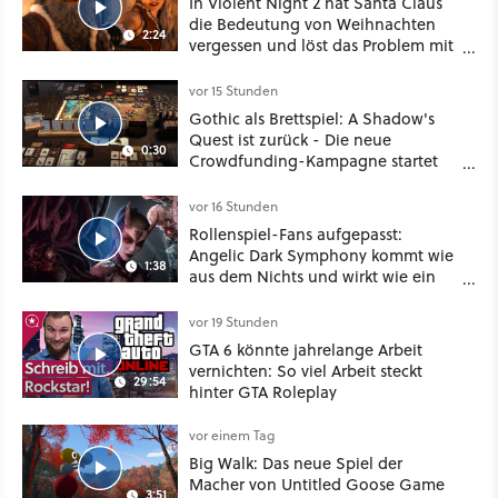
In Violent Night 2 hat Santa Claus
die Bedeutung von Weihnachten
2:24
vergessen und löst das Problem mit
viel roher Gewalt
vor 15 Stunden
Gothic als Brettspiel: A Shadow's
Quest ist zurück - Die neue
0:30
Crowdfunding-Kampagne startet
im September
vor 16 Stunden
Rollenspiel-Fans aufgepasst:
Angelic Dark Symphony kommt wie
1:38
aus dem Nichts und wirkt wie ein
Mix aus Baldur's Gate 3, XCOM und
Mass Effect
vor 19 Stunden
GTA 6 könnte jahrelange Arbeit
vernichten: So viel Arbeit steckt
29:54
hinter GTA Roleplay
vor einem Tag
Big Walk: Das neue Spiel der
Macher von Untitled Goose Game
3:51