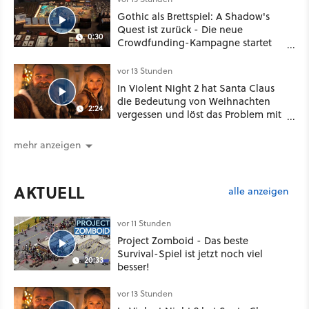
Gothic als Brettspiel: A Shadow's
Quest ist zurück - Die neue
0:30
Crowdfunding-Kampagne startet
im September
vor 13 Stunden
In Violent Night 2 hat Santa Claus
die Bedeutung von Weihnachten
2:24
vergessen und löst das Problem mit
viel roher Gewalt
mehr anzeigen
AKTUELL
alle anzeigen
vor 11 Stunden
Project Zomboid - Das beste
Survival-Spiel ist jetzt noch viel
20:33
besser!
vor 13 Stunden