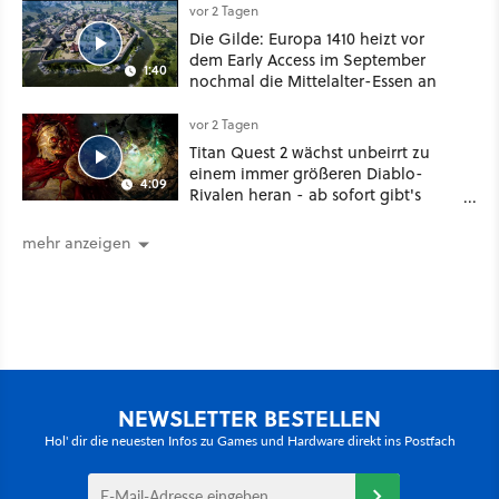
vor 2 Tagen
Die Gilde: Europa 1410 heizt vor
dem Early Access im September
1:40
nochmal die Mittelalter-Essen an
vor 2 Tagen
Titan Quest 2 wächst unbeirrt zu
einem immer größeren Diablo-
4:09
Rivalen heran - ab sofort gibt's
sogar eine richtige Beschwörer-
Klasse
mehr anzeigen
NEWSLETTER BESTELLEN
Hol' dir die neuesten Infos zu Games und Hardware direkt ins Postfach