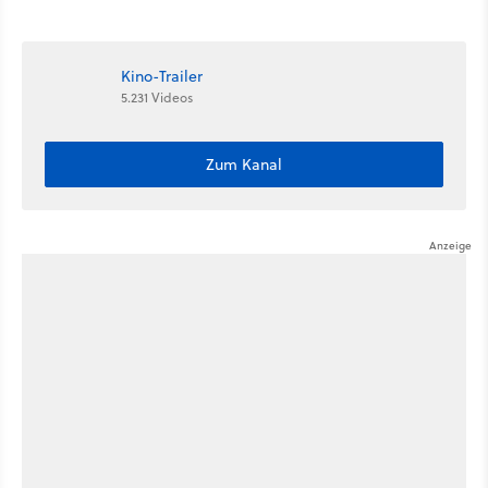
Fans lieben es
könnte ein großer Hit wie
Harry Potter und Tribute
von Panem werden
Kino-Trailer
5.231 Videos
Zum Kanal