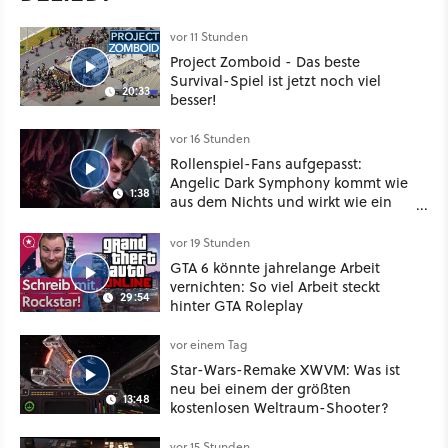
vor 11 Stunden
Project Zomboid - Das beste
Survival-Spiel ist jetzt noch viel
20:33
besser!
vor 16 Stunden
Rollenspiel-Fans aufgepasst:
Angelic Dark Symphony kommt wie
1:38
aus dem Nichts und wirkt wie ein
Mix aus Baldur's Gate 3, XCOM und
Mass Effect
vor 19 Stunden
GTA 6 könnte jahrelange Arbeit
vernichten: So viel Arbeit steckt
29:54
hinter GTA Roleplay
vor einem Tag
Star-Wars-Remake XWVM: Was ist
neu bei einem der größten
13:48
kostenlosen Weltraum-Shooter?
vor 15 Stunden