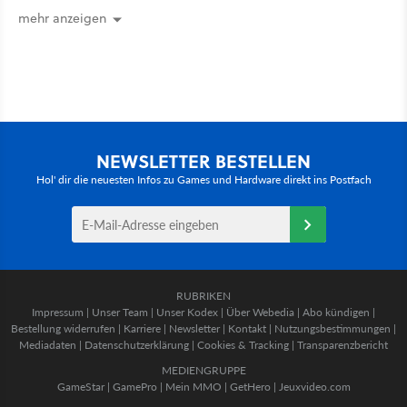
mehr anzeigen
NEWSLETTER BESTELLEN
Hol' dir die neuesten Infos zu Games und Hardware direkt ins Postfach
RUBRIKEN
Impressum
|
Unser Team
|
Unser Kodex
|
Über Webedia
|
Abo kündigen
|
Bestellung widerrufen
|
Karriere
|
Newsletter
|
Kontakt
|
Nutzungsbestimmungen
|
Mediadaten
|
Datenschutzerklärung
|
Cookies & Tracking
|
Transparenzbericht
MEDIENGRUPPE
GameStar
|
GamePro
|
Mein MMO
|
GetHero
|
Jeuxvideo.com