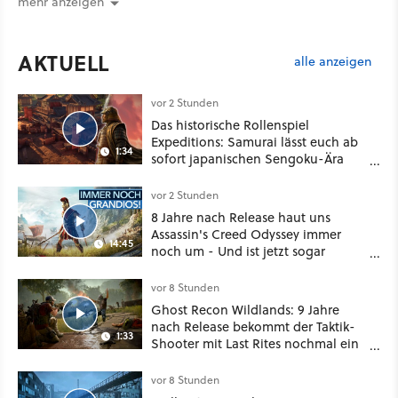
mehr anzeigen
AKTUELL
alle anzeigen
vor 2 Stunden
Das historische Rollenspiel
Expeditions: Samurai lässt euch ab
1:34
sofort japanischen Sengoku-Ära
aufmischen - wahlweise mit Gewalt
oder Diplomatie
vor 2 Stunden
8 Jahre nach Release haut uns
Assassin's Creed Odyssey immer
14:45
noch um - Und ist jetzt sogar
besser!
vor 8 Stunden
Ghost Recon Wildlands: 9 Jahre
nach Release bekommt der Taktik-
1:33
Shooter mit Last Rites nochmal ein
dickes Update
vor 8 Stunden