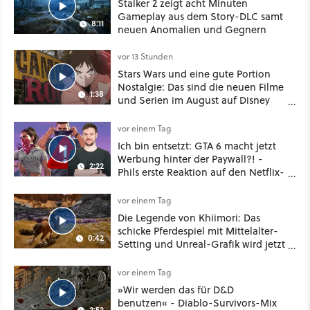
Stalker 2 zeigt acht Minuten
Gameplay aus dem Story-DLC samt
8:11
neuen Anomalien und Gegnern
vor 13 Stunden
Stars Wars und eine gute Portion
Nostalgie: Das sind die neuen Filme
1:38
und Serien im August auf Disney
Plus
vor einem Tag
Ich bin entsetzt: GTA 6 macht jetzt
Werbung hinter der Paywall?! -
2:22
Phils erste Reaktion auf den Netflix-
Deal
vor einem Tag
Die Legende von Khiimori: Das
schicke Pferdespiel mit Mittelalter-
0:42
Setting und Unreal-Grafik wird jetzt
noch größer und gefährlicher
vor einem Tag
»Wir werden das für D&D
benutzen« - Diablo-Survivors-Mix
2:52