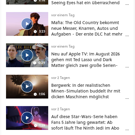
Seeing Eyes hat ein überraschend
nützliches Map-Tool
vor einem Tag
Mafia: The Old Country bekommt
neue Messer, Knarren, Autos und
3:23
Aufgaben - Der erste DLC hat mehr
dabei als nur Story
vor einem Tag
Neu auf Apple TV: Im August 2026
gehen mit Ted Lasso und Dark
0:29
Matter gleich zwei große Serien-
Highlights weiter
vor 2 Tagen
Bergwerk: In der realistischen
Minen-Simulation buddelt ihr mit
1:06
dicken Maschinen möglichst
vorsichtig Kohle aus
vor 2 Tagen
Auf diese Star-Wars-Serie haben
Fans 5 Jahre lang gewartet: Ab
1:29
sofort läuft The Ninth Jedi im Abo
bei Disney Plus