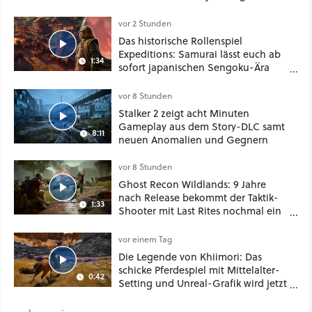
besser!
vor 2 Stunden
Das historische Rollenspiel
Expeditions: Samurai lässt euch ab
1:34
sofort japanischen Sengoku-Ära
aufmischen - wahlweise mit Gewalt
oder Diplomatie
vor 8 Stunden
Stalker 2 zeigt acht Minuten
Gameplay aus dem Story-DLC samt
8:11
neuen Anomalien und Gegnern
vor 8 Stunden
Ghost Recon Wildlands: 9 Jahre
nach Release bekommt der Taktik-
1:33
Shooter mit Last Rites nochmal ein
dickes Update
vor einem Tag
Die Legende von Khiimori: Das
schicke Pferdespiel mit Mittelalter-
0:42
Setting und Unreal-Grafik wird jetzt
noch größer und gefährlicher