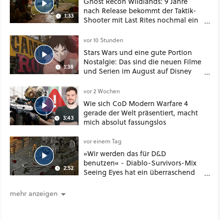
Ghost Recon Wildlands: 9 Jahre
nach Release bekommt der Taktik-
1:33
Shooter mit Last Rites nochmal ein
dickes Update
vor 10 Stunden
Stars Wars und eine gute Portion
Nostalgie: Das sind die neuen Filme
1:38
und Serien im August auf Disney
Plus
vor 2 Wochen
Wie sich CoD Modern Warfare 4
gerade der Welt präsentiert, macht
3:43
mich absolut fassungslos
vor einem Tag
»Wir werden das für D&D
benutzen« - Diablo-Survivors-Mix
2:52
Seeing Eyes hat ein überraschend
nützliches Map-Tool
mehr anzeigen