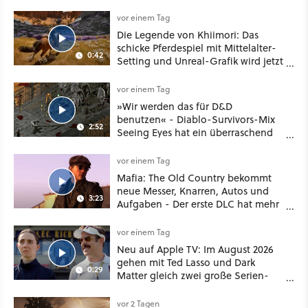
Deal
vor einem Tag
Die Legende von Khiimori: Das
schicke Pferdespiel mit Mittelalter-
0:42
Setting und Unreal-Grafik wird jetzt
noch größer und gefährlicher
vor einem Tag
»Wir werden das für D&D
benutzen« - Diablo-Survivors-Mix
2:52
Seeing Eyes hat ein überraschend
nützliches Map-Tool
vor einem Tag
Mafia: The Old Country bekommt
neue Messer, Knarren, Autos und
3:23
Aufgaben - Der erste DLC hat mehr
dabei als nur Story
vor einem Tag
Neu auf Apple TV: Im August 2026
gehen mit Ted Lasso und Dark
0:29
Matter gleich zwei große Serien-
Highlights weiter
vor 2 Tagen