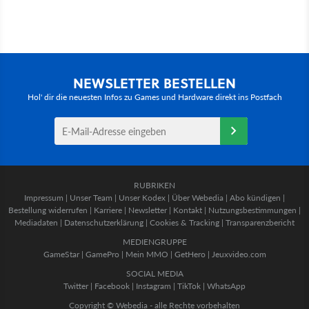
NEWSLETTER BESTELLEN
Hol' dir die neuesten Infos zu Games und Hardware direkt ins Postfach
RUBRIKEN
Impressum
|
Unser Team
|
Unser Kodex
|
Über Webedia
|
Abo kündigen
|
Bestellung widerrufen
|
Karriere
|
Newsletter
|
Kontakt
|
Nutzungsbestimmungen
|
Mediadaten
|
Datenschutzerklärung
|
Cookies & Tracking
|
Transparenzbericht
MEDIENGRUPPE
GameStar
|
GamePro
|
Mein MMO
|
GetHero
|
Jeuxvideo.com
SOCIAL MEDIA
Twitter
|
Facebook
|
Instagram
|
TikTok
|
WhatsApp
Copyright © Webedia - alle Rechte vorbehalten