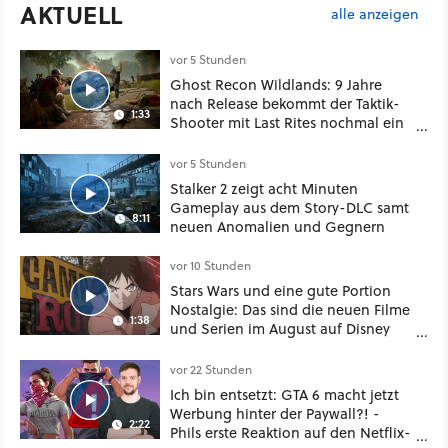
AKTUELL
alle anzeigen
vor 5 Stunden
Ghost Recon Wildlands: 9 Jahre
nach Release bekommt der Taktik-
1:33
Shooter mit Last Rites nochmal ein
dickes Update
vor 5 Stunden
Stalker 2 zeigt acht Minuten
Gameplay aus dem Story-DLC samt
8:11
neuen Anomalien und Gegnern
vor 10 Stunden
Stars Wars und eine gute Portion
Nostalgie: Das sind die neuen Filme
1:38
und Serien im August auf Disney
Plus
vor 22 Stunden
Ich bin entsetzt: GTA 6 macht jetzt
Werbung hinter der Paywall?! -
2:22
Phils erste Reaktion auf den Netflix-