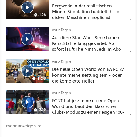
Bergwerk: In der realistischen
Minen-Simulation buddelt ihr mit
1:06
dicken Maschinen möglichst
vorsichtig Kohle aus
vor 2 Tagen
Auf diese Star-Wars-Serie haben
Fans 5 Jahre lang gewartet: Ab
1:29
sofort läuft The Ninth Jedi im Abo
bei Disney Plus
vor 2 Tagen
Die neue Open World von EA FC 27
könnte meine Rettung sein - oder
14:38
die komplette Hölle!
vor 2 Tagen
FC 27 hat jetzt eine eigene Open
World und baut den klassischen
5:38
Clubs-Modus zu einer riesigen 100-
Spieler-Sandbox aus
mehr anzeigen