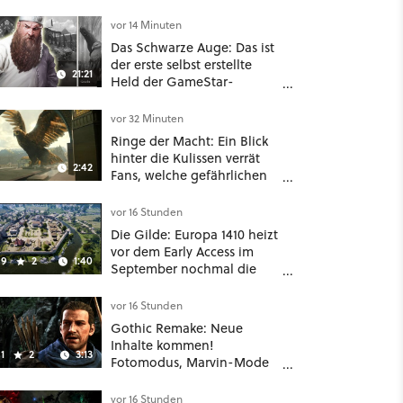
vor 14 Minuten
Das Schwarze Auge: Das ist
der erste selbst erstellte
21:21
Held der GameStar-
Community!
vor 32 Minuten
Ringe der Macht: Ein Blick
hinter die Kulissen verrät
2:42
Fans, welche gefährlichen
Wesen in Staffel 3 auf sie
warten
vor 16 Stunden
Die Gilde: Europa 1410 heizt
vor dem Early Access im
9
2
1:40
September nochmal die
Mittelalter-Essen an
vor 16 Stunden
Gothic Remake: Neue
Inhalte kommen!
1
2
3:13
Fotomodus, Marvin-Mode
und mehr bestätigt
vor 16 Stunden