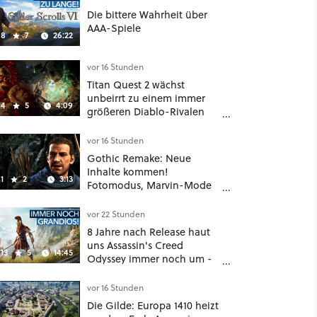
Die bittere Wahrheit über
AAA-Spiele
8
7
26:22
vor 16 Stunden
Titan Quest 2 wächst
unbeirrt zu einem immer
4
5
4:09
größeren Diablo-Rivalen
heran - ab sofort gibt's
sogar eine richtige
vor 16 Stunden
Beschwörer-Klasse
Gothic Remake: Neue
Inhalte kommen!
1
2
3:13
Fotomodus, Marvin-Mode
und mehr bestätigt
vor 22 Stunden
8 Jahre nach Release haut
uns Assassin's Creed
13
5
14:45
Odyssey immer noch um -
Und ist jetzt sogar besser!
vor 16 Stunden
Die Gilde: Europa 1410 heizt