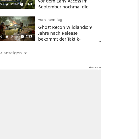
vor dem Early Access im
9
2
1:40
September nochmal die
Mittelalter-Essen an
vor einem Tag
Ghost Recon Wildlands: 9
Jahre nach Release
6
3
1:33
bekommt der Taktik-
Shooter mit Last Rites
nochmal ein dickes Update
r anzeigen