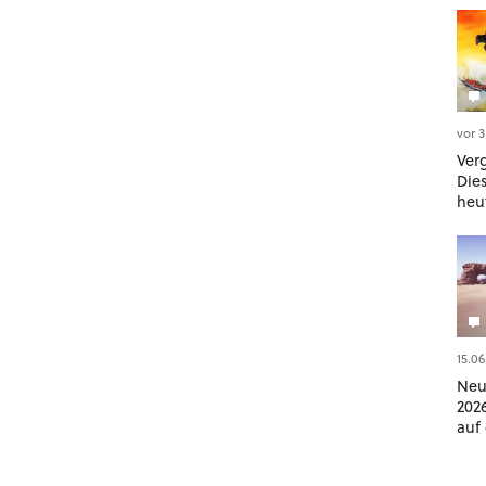
vor 
Ver
Die
heut
meh
15.06
Neu
202
auf
Blo