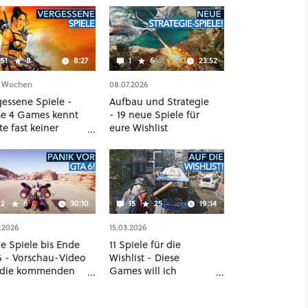
51
8
8:27
1
6
23:52
3 Wochen
08.07.2026
gessene Spiele -
Aufbau und Strategie
se 4 Games kennt
- 19 neue Spiele für
e fast keiner
eure Wishlist
r!
2
6
30:10
15
25
19:14
.2026
15.03.2026
e Spiele bis Ende
11 Spiele für die
6 - Vorschau-Video
Wishlist - Diese
 die kommenden
Games will ich
ckbuster
unbedingt haben!