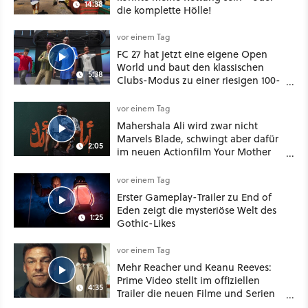
14:38
die komplette Hölle!
vor einem Tag
FC 27 hat jetzt eine eigene Open
World und baut den klassischen
5:38
Clubs-Modus zu einer riesigen 100-
Spieler-Sandbox aus
vor einem Tag
Mahershala Ali wird zwar nicht
Marvels Blade, schwingt aber dafür
2:05
im neuen Actionfilm Your Mother
Your Mother Your Mother das
Schwert
vor einem Tag
Erster Gameplay-Trailer zu End of
Eden zeigt die mysteriöse Welt des
1:25
Gothic-Likes
vor einem Tag
Mehr Reacher und Keanu Reeves:
Prime Video stellt im offiziellen
4:35
Trailer die neuen Filme und Serien
für August 2026 vor