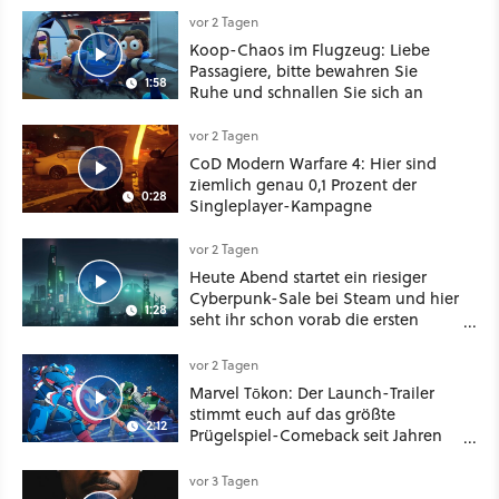
vor 2 Tagen
Koop-Chaos im Flugzeug: Liebe
Passagiere, bitte bewahren Sie
1:58
Ruhe und schnallen Sie sich an
vor 2 Tagen
CoD Modern Warfare 4: Hier sind
ziemlich genau 0,1 Prozent der
0:28
Singleplayer-Kampagne
vor 2 Tagen
Heute Abend startet ein riesiger
Cyberpunk-Sale bei Steam und hier
1:28
seht ihr schon vorab die ersten
Angebote im Trailer
vor 2 Tagen
Marvel Tōkon: Der Launch-Trailer
stimmt euch auf das größte
2:12
Prügelspiel-Comeback seit Jahren
ein
vor 3 Tagen