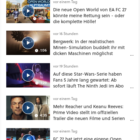
vor einem Tag
Die neue Open World von EA FC 27
könnte meine Rettung sein - oder
14:38
die komplette Hölle!
vor 16 Stunden
Bergwerk: In der realistischen
Minen-Simulation buddelt ihr mit
1:06
dicken Maschinen möglichst
vorsichtig Kohle aus
vor 19 Stunden
Auf diese Star-Wars-Serie haben
Fans 5 Jahre lang gewartet: Ab
1:29
sofort läuft The Ninth Jedi im Abo
bei Disney Plus
vor einem Tag
Mehr Reacher und Keanu Reeves:
Prime Video stellt im offiziellen
4:35
Trailer die neuen Filme und Serien
für August 2026 vor
vor einem Tag
FC 27 hat jetzt eine eigene Open