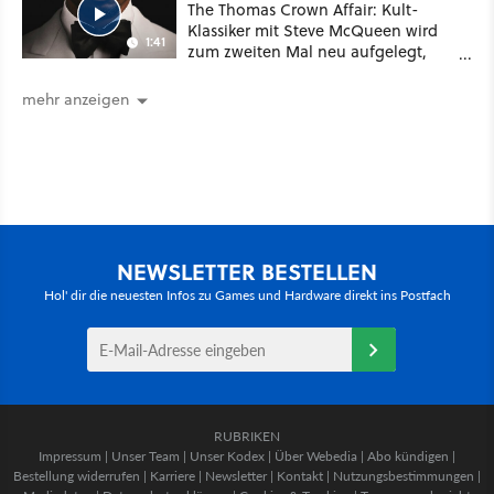
The Thomas Crown Affair: Kult-
Klassiker mit Steve McQueen wird
1:41
zum zweiten Mal neu aufgelegt,
diesmal mit Marvel-Star Michael B.
Jordan
mehr anzeigen
NEWSLETTER BESTELLEN
Hol' dir die neuesten Infos zu Games und Hardware direkt ins Postfach
RUBRIKEN
Impressum
|
Unser Team
|
Unser Kodex
|
Über Webedia
|
Abo kündigen
|
Bestellung widerrufen
|
Karriere
|
Newsletter
|
Kontakt
|
Nutzungsbestimmungen
|