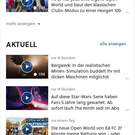
World und baut den klassischen
5:38
Clubs-Modus zu einer riesigen 100-
Spieler-Sandbox aus
mehr anzeigen
AKTUELL
alle anzeigen
vor 16 Stunden
Bergwerk: In der realistischen
Minen-Simulation buddelt ihr mit
1:06
dicken Maschinen möglichst
vorsichtig Kohle aus
vor 19 Stunden
Auf diese Star-Wars-Serie haben
Fans 5 Jahre lang gewartet: Ab
1:29
sofort läuft The Ninth Jedi im Abo
bei Disney Plus
vor einem Tag
Die neue Open World von EA FC 27
könnte meine Rettung sein - oder