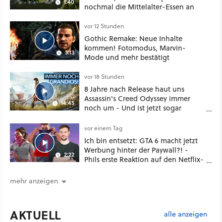
1:40
nochmal die Mittelalter-Essen an
vor 12 Stunden
Gothic Remake: Neue Inhalte
kommen! Fotomodus, Marvin-
3:13
Mode und mehr bestätigt
vor 18 Stunden
8 Jahre nach Release haut uns
Assassin's Creed Odyssey immer
14:45
noch um - Und ist jetzt sogar
besser!
vor einem Tag
Ich bin entsetzt: GTA 6 macht jetzt
Werbung hinter der Paywall?! -
2:22
Phils erste Reaktion auf den Netflix-
Deal
mehr anzeigen
AKTUELL
alle anzeigen