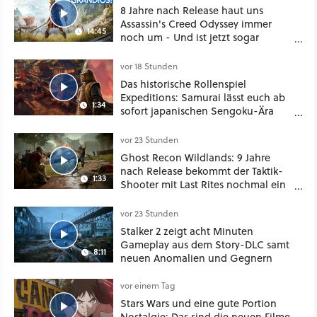
8 Jahre nach Release haut uns
Assassin's Creed Odyssey immer
14:45
noch um - Und ist jetzt sogar
besser!
vor 18 Stunden
Das historische Rollenspiel
Expeditions: Samurai lässt euch ab
1:34
sofort japanischen Sengoku-Ära
aufmischen - wahlweise mit Gewalt
oder Diplomatie
vor 23 Stunden
Ghost Recon Wildlands: 9 Jahre
nach Release bekommt der Taktik-
1:33
Shooter mit Last Rites nochmal ein
dickes Update
vor 23 Stunden
Stalker 2 zeigt acht Minuten
Gameplay aus dem Story-DLC samt
8:11
neuen Anomalien und Gegnern
vor einem Tag
Stars Wars und eine gute Portion
Nostalgie: Das sind die neuen Filme