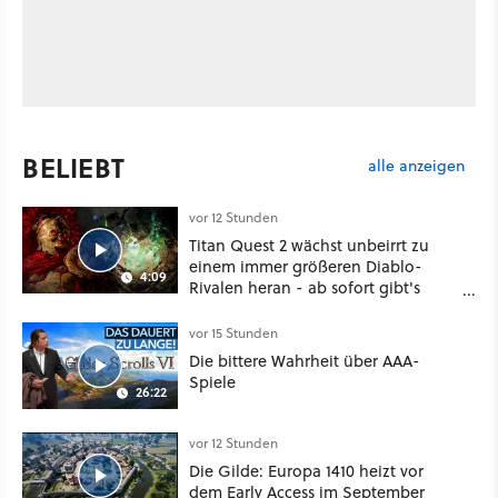
BELIEBT
alle anzeigen
vor 12 Stunden
Titan Quest 2 wächst unbeirrt zu
einem immer größeren Diablo-
4:09
Rivalen heran - ab sofort gibt's
sogar eine richtige Beschwörer-
Klasse
vor 15 Stunden
Die bittere Wahrheit über AAA-
Spiele
26:22
vor 12 Stunden
Die Gilde: Europa 1410 heizt vor
dem Early Access im September