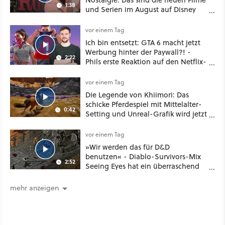
1:38
und Serien im August auf Disney
Plus
vor einem Tag
Ich bin entsetzt: GTA 6 macht jetzt
Werbung hinter der Paywall?! -
2:22
Phils erste Reaktion auf den Netflix-
Deal
vor einem Tag
Die Legende von Khiimori: Das
schicke Pferdespiel mit Mittelalter-
0:42
Setting und Unreal-Grafik wird jetzt
noch größer und gefährlicher
vor einem Tag
»Wir werden das für D&D
benutzen« - Diablo-Survivors-Mix
2:52
Seeing Eyes hat ein überraschend
nützliches Map-Tool
mehr anzeigen