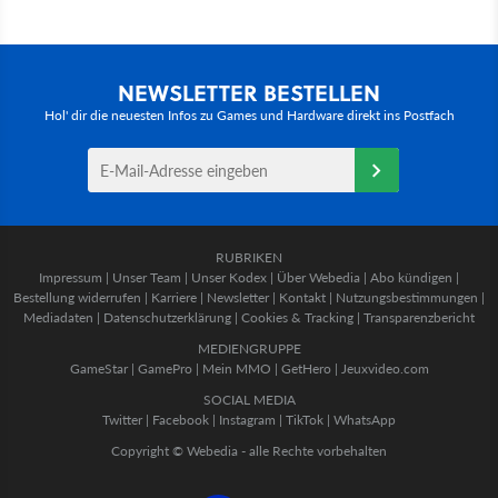
NEWSLETTER BESTELLEN
Hol' dir die neuesten Infos zu Games und Hardware direkt ins Postfach
RUBRIKEN
Impressum
|
Unser Team
|
Unser Kodex
|
Über Webedia
|
Abo kündigen
|
Bestellung widerrufen
|
Karriere
|
Newsletter
|
Kontakt
|
Nutzungsbestimmungen
|
Mediadaten
|
Datenschutzerklärung
|
Cookies & Tracking
|
Transparenzbericht
MEDIENGRUPPE
GameStar
|
GamePro
|
Mein MMO
|
GetHero
|
Jeuxvideo.com
SOCIAL MEDIA
Twitter
|
Facebook
|
Instagram
|
TikTok
|
WhatsApp
Copyright © Webedia - alle Rechte vorbehalten