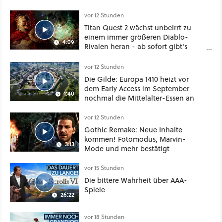
vor 12 Stunden
Titan Quest 2 wächst unbeirrt zu
einem immer größeren Diablo-
4:09
Rivalen heran - ab sofort gibt's
sogar eine richtige Beschwörer-
Klasse
vor 12 Stunden
Die Gilde: Europa 1410 heizt vor
dem Early Access im September
1:40
nochmal die Mittelalter-Essen an
vor 12 Stunden
Gothic Remake: Neue Inhalte
kommen! Fotomodus, Marvin-
3:13
Mode und mehr bestätigt
vor 15 Stunden
Die bittere Wahrheit über AAA-
Spiele
26:22
vor 18 Stunden