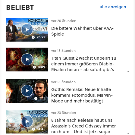
BELIEBT
alle anzeigen
vor 20 Stunden
Die bittere Wahrheit über AAA-
Spiele
26:22
vor 18 Stunden
Titan Quest 2 wächst unbeirrt zu
einem immer größeren Diablo-
4:09
Rivalen heran - ab sofort gibt's
sogar eine richtige Beschwörer-
Klasse
vor 18 Stunden
Gothic Remake: Neue Inhalte
kommen! Fotomodus, Marvin-
3:13
Mode und mehr bestätigt
vor 23 Stunden
8 Jahre nach Release haut uns
Assassin's Creed Odyssey immer
14:45
noch um - Und ist jetzt sogar