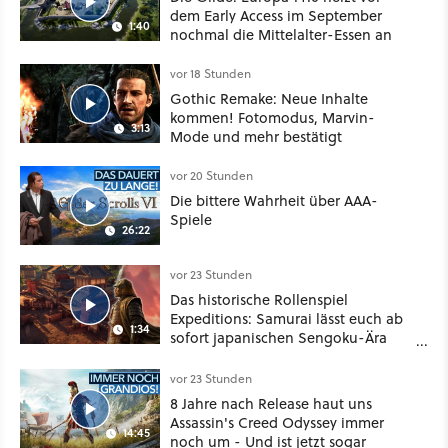
dem Early Access im September
1:40
nochmal die Mittelalter-Essen an
vor 18 Stunden
Gothic Remake: Neue Inhalte
kommen! Fotomodus, Marvin-
3:13
Mode und mehr bestätigt
vor 20 Stunden
Die bittere Wahrheit über AAA-
Spiele
26:22
vor 23 Stunden
Das historische Rollenspiel
Expeditions: Samurai lässt euch ab
1:34
sofort japanischen Sengoku-Ära
aufmischen - wahlweise mit Gewalt
oder Diplomatie
vor 23 Stunden
8 Jahre nach Release haut uns
Assassin's Creed Odyssey immer
14:45
noch um - Und ist jetzt sogar