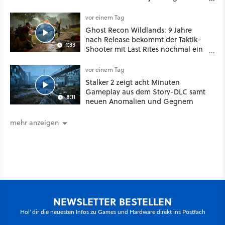
besser!
vor einem Tag
Ghost Recon Wildlands: 9 Jahre
nach Release bekommt der Taktik-
1:33
Shooter mit Last Rites nochmal ein
dickes Update
vor einem Tag
Stalker 2 zeigt acht Minuten
Gameplay aus dem Story-DLC samt
8:11
neuen Anomalien und Gegnern
mehr anzeigen
NEWSLETTER BESTELLEN
Hol' dir die neuesten Infos zu Games und Hardware direkt ins Postfach