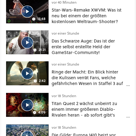
vor 40 Minuten
Star-Wars-Remake XWVM: Was ist
neu bei einem der größten
13:48
kostenlosen Weltraum-Shooter?
vor einer Stunde
Das Schwarze Auge: Das ist der
erste selbst erstellte Held der
21:21
GameStar-Community!
vor einer Stunde
Ringe der Macht: Ein Blick hinter
die Kulissen verrät Fans, welche
2:42
gefährlichen Wesen in Staffel 3 auf
sie warten
vor 18 Stunden
Titan Quest 2 wächst unbeirrt zu
einem immer größeren Diablo-
4:09
Rivalen heran - ab sofort gibt's
sogar eine richtige Beschwörer-
Klasse
vor 18 Stunden
Die Gilde: Europa 1410 heizt vor