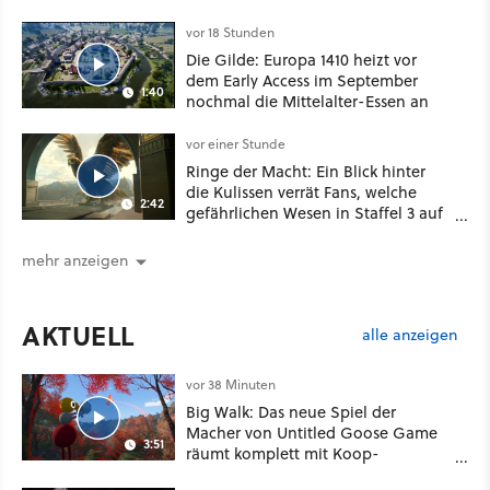
besser!
vor 18 Stunden
Die Gilde: Europa 1410 heizt vor
dem Early Access im September
1:40
nochmal die Mittelalter-Essen an
vor einer Stunde
Ringe der Macht: Ein Blick hinter
die Kulissen verrät Fans, welche
2:42
gefährlichen Wesen in Staffel 3 auf
sie warten
mehr anzeigen
AKTUELL
alle anzeigen
vor 38 Minuten
Big Walk: Das neue Spiel der
Macher von Untitled Goose Game
3:51
räumt komplett mit Koop-
Konventionen auf