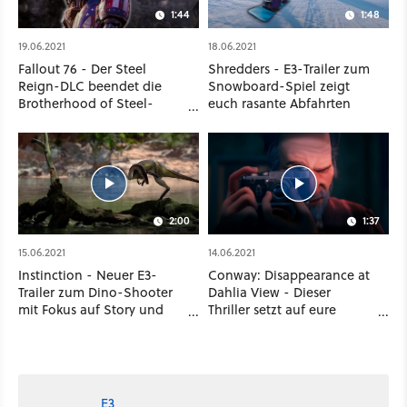
1:44
1:48
19.06.2021
18.06.2021
Fallout 76 - Der Steel
Shredders - E3-Trailer zum
Reign-DLC beendet die
Snowboard-Spiel zeigt
Brotherhood of Steel-
euch rasante Abfahrten
Storyline
2:00
1:37
15.06.2021
14.06.2021
Instinction - Neuer E3-
Conway: Disappearance at
Trailer zum Dino-Shooter
Dahlia View - Dieser
mit Fokus auf Story und
Thriller setzt auf eure
Survival
Beobachtungsgabe
E3