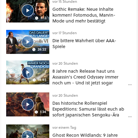
vor 15 Stunden
Gothic Remake: Neue Inhalte
kommen! Fotomodus, Marvin-
3:13
Mode und mehr bestätigt
vor 17 Stunden
Die bittere Wahrheit über AAA-
Spiele
26:22
vor 20 Stunden
8 Jahre nach Release haut uns
Assassin's Creed Odyssey immer
14:45
noch um - Und ist jetzt sogar
besser!
vor 20 Stunden
Das historische Rollenspiel
Expeditions: Samurai lässt euch ab
1:34
sofort japanischen Sengoku-Ära
aufmischen - wahlweise mit Gewalt
oder Diplomatie
vor einem Tag
Ghost Recon Wildlands: 9 Jahre