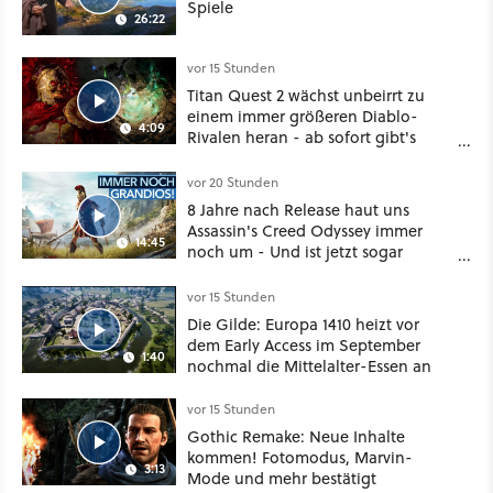
Spiele
26:22
vor 15 Stunden
Titan Quest 2 wächst unbeirrt zu
einem immer größeren Diablo-
4:09
Rivalen heran - ab sofort gibt's
sogar eine richtige Beschwörer-
Klasse
vor 20 Stunden
8 Jahre nach Release haut uns
Assassin's Creed Odyssey immer
14:45
noch um - Und ist jetzt sogar
besser!
vor 15 Stunden
Die Gilde: Europa 1410 heizt vor
dem Early Access im September
1:40
nochmal die Mittelalter-Essen an
vor 15 Stunden
Gothic Remake: Neue Inhalte
kommen! Fotomodus, Marvin-
3:13
Mode und mehr bestätigt