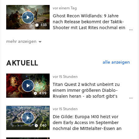
vor einem Tag
Ghost Recon Wildlands: 9 Jahre
nach Release bekommt der Taktik-
1:33
Shooter mit Last Rites nochmal ein
dickes Update
mehr anzeigen
AKTUELL
alle anzeigen
vor 15 Stunden
Titan Quest 2 wächst unbeirrt zu
einem immer größeren Diablo-
4:09
Rivalen heran - ab sofort gibt's
sogar eine richtige Beschwörer-
Klasse
vor 15 Stunden
Die Gilde: Europa 1410 heizt vor
dem Early Access im September
1:40
nochmal die Mittelalter-Essen an