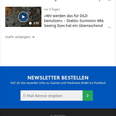
noch größer und gefährlicher
vor 2 Tagen
»Wir werden das für D&D
benutzen« - Diablo-Survivors-Mix
2:52
Seeing Eyes hat ein überraschend
nützliches Map-Tool
mehr anzeigen
NEWSLETTER BESTELLEN
Hol' dir die neuesten Infos zu Games und Hardware direkt ins Postfach
RUBRIKEN