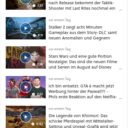
nach Release bekommt der Taktik-
1:33
Shooter mit Last Rites nochmal ein
dickes Update
vor einem Tag
Stalker 2 zeigt acht Minuten
Gameplay aus dem Story-DLC samt
8:11
neuen Anomalien und Gegnern
vor einem Tag
Stars Wars und eine gute Portion
Nostalgie: Das sind die neuen Filme
1:38
und Serien im August auf Disney
Plus
vor einem Tag
Ich bin entsetzt: GTA 6 macht jetzt
Werbung hinter der Paywall?! -
2:22
Phils erste Reaktion auf den Netflix-
Deal
vor einem Tag
Die Legende von Khiimori: Das
schicke Pferdespiel mit Mittelalter-
0:42
Setting und Unreal-Grafik wird jetzt