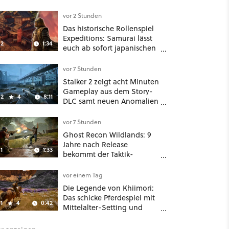
Und ist jetzt sogar besser!
vor 2 Stunden
Das historische Rollenspiel
Expeditions: Samurai lässt
2
1:34
euch ab sofort japanischen
Sengoku-Ära aufmischen -
wahlweise mit Gewalt oder
vor 7 Stunden
Diplomatie
Stalker 2 zeigt acht Minuten
Gameplay aus dem Story-
2
4
8:11
DLC samt neuen Anomalien
und Gegnern
vor 7 Stunden
Ghost Recon Wildlands: 9
Jahre nach Release
1
1:33
bekommt der Taktik-
Shooter mit Last Rites
nochmal ein dickes Update
vor einem Tag
Die Legende von Khiimori:
Das schicke Pferdespiel mit
1
4
0:42
Mittelalter-Setting und
Unreal-Grafik wird jetzt
noch größer und