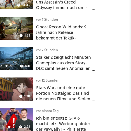
uns Assassin's Creed
1
14:45
Odyssey immer noch um -
Und ist jetzt sogar besser!
vor 7 Stunden
Ghost Recon Wildlands: 9
Jahre nach Release
1
1:33
bekommt der Taktik-
Shooter mit Last Rites
nochmal ein dickes Update
vor 7 Stunden
Stalker 2 zeigt acht Minuten
Gameplay aus dem Story-
2
4
8:11
DLC samt neuen Anomalien
und Gegnern
vor 12 Stunden
Stars Wars und eine gute
Portion Nostalgie: Das sind
1:38
die neuen Filme und Serien
im August auf Disney Plus
vor einem Tag
Ich bin entsetzt: GTA 6
macht jetzt Werbung hinter
141
9
2:22
der Paywall?! - Phils erste