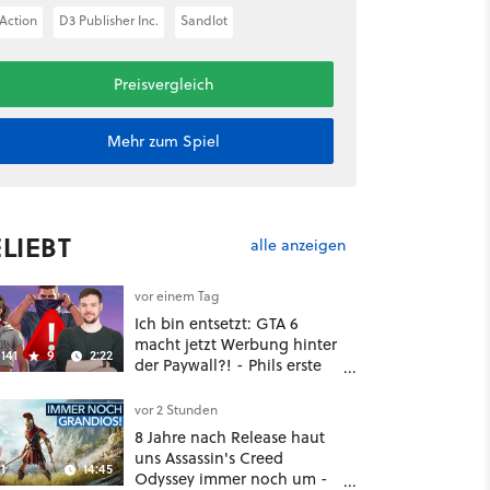
Action
D3 Publisher Inc.
Sandlot
Preisvergleich
Mehr zum Spiel
LIEBT
alle anzeigen
vor einem Tag
Ich bin entsetzt: GTA 6
macht jetzt Werbung hinter
141
9
2:22
der Paywall?! - Phils erste
Reaktion auf den Netflix-
Deal
vor 2 Stunden
8 Jahre nach Release haut
uns Assassin's Creed
1
14:45
Odyssey immer noch um -