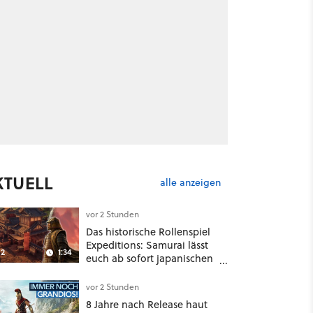
KTUELL
alle anzeigen
vor 2 Stunden
Das historische Rollenspiel
Expeditions: Samurai lässt
2
1:34
euch ab sofort japanischen
Sengoku-Ära aufmischen -
wahlweise mit Gewalt oder
vor 2 Stunden
Diplomatie
8 Jahre nach Release haut