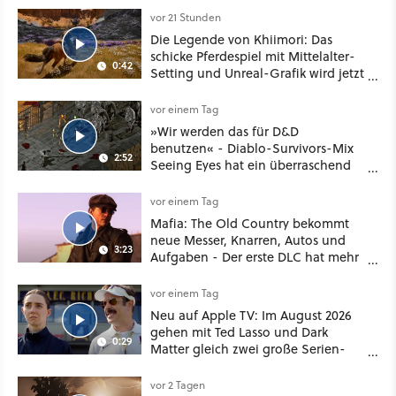
vor 21 Stunden
Die Legende von Khiimori: Das
schicke Pferdespiel mit Mittelalter-
0:42
Setting und Unreal-Grafik wird jetzt
noch größer und gefährlicher
vor einem Tag
»Wir werden das für D&D
benutzen« - Diablo-Survivors-Mix
2:52
Seeing Eyes hat ein überraschend
nützliches Map-Tool
vor einem Tag
Mafia: The Old Country bekommt
neue Messer, Knarren, Autos und
3:23
Aufgaben - Der erste DLC hat mehr
dabei als nur Story
vor einem Tag
Neu auf Apple TV: Im August 2026
gehen mit Ted Lasso und Dark
0:29
Matter gleich zwei große Serien-
Highlights weiter
vor 2 Tagen