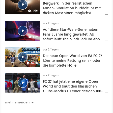
Bergwerk: In der realistischen
Minen-Simulation buddelt ihr mit
1:06
dicken Maschinen möglichst
vorsichtig Kohle aus
vor 2 Tagen
Auf diese Star-Wars-Serie haben
Fans 5 Jahre lang gewartet: Ab
1:29
sofort läuft The Ninth Jedi im Abo
bei Disney Plus
vor 2 Tagen
Die neue Open World von EA FC 27
könnte meine Rettung sein - oder
14:38
die komplette Hölle!
vor 2 Tagen
FC 27 hat jetzt eine eigene Open
World und baut den klassischen
5:38
Clubs-Modus zu einer riesigen 100-
Spieler-Sandbox aus
mehr anzeigen