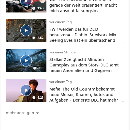
gerade der Welt präsentiert, macht
3:43
mich absolut fassungslos
vor einem Tag
»Wir werden das für D&D
benutzen« - Diablo-Survivors-Mix
2:52
Seeing Eyes hat ein überraschend
nützliches Map-Tool
vor einer Stunde
Stalker 2 zeigt acht Minuten
Gameplay aus dem Story-DLC samt
8:11
neuen Anomalien und Gegnern
vor einem Tag
Mafia: The Old Country bekommt
neue Messer, Knarren, Autos und
3:23
Aufgaben - Der erste DLC hat mehr
dabei als nur Story
mehr anzeigen