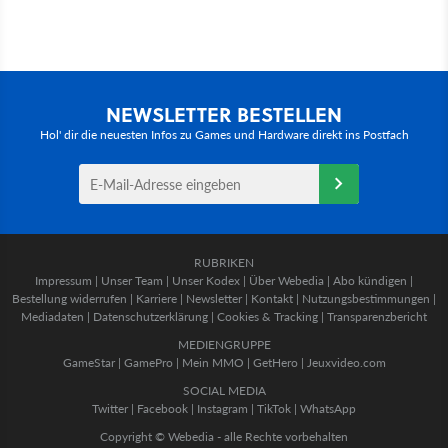
NEWSLETTER BESTELLEN
Hol' dir die neuesten Infos zu Games und Hardware direkt ins Postfach
RUBRIKEN
Impressum
|
Unser Team
|
Unser Kodex
|
Über Webedia
|
Abo kündigen
|
Bestellung widerrufen
|
Karriere
|
Newsletter
|
Kontakt
|
Nutzungsbestimmungen
|
Mediadaten
|
Datenschutzerklärung
|
Cookies & Tracking
|
Transparenzbericht
MEDIENGRUPPE
GameStar
|
GamePro
|
Mein MMO
|
GetHero
|
Jeuxvideo.com
SOCIAL MEDIA
Twitter
|
Facebook
|
Instagram
|
TikTok
|
WhatsApp
Copyright © Webedia - alle Rechte vorbehalten