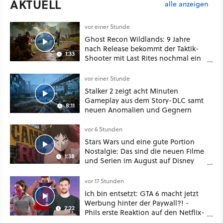
AKTUELL
alle anzeigen
vor einer Stunde
Ghost Recon Wildlands: 9 Jahre
nach Release bekommt der Taktik-
1:33
Shooter mit Last Rites nochmal ein
dickes Update
vor einer Stunde
Stalker 2 zeigt acht Minuten
Gameplay aus dem Story-DLC samt
8:11
neuen Anomalien und Gegnern
vor 6 Stunden
Stars Wars und eine gute Portion
Nostalgie: Das sind die neuen Filme
1:38
und Serien im August auf Disney
Plus
vor 17 Stunden
Ich bin entsetzt: GTA 6 macht jetzt
Werbung hinter der Paywall?! -
2:22
Phils erste Reaktion auf den Netflix-
Deal