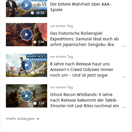
Die bittere Wahrheit über AAA-
Spiele
26:22
vor einem Tag
Das historische Rollenspiel
Expeditions: Samurai lässt euch ab
1:34
sofort japanischen Sengoku-Ära
aufmischen - wahlweise mit Gewalt
oder Diplomatie
vor einem Tag
8 Jahre nach Release haut uns
Assassin's Creed Odyssey immer
14:45
noch um - Und ist jetzt sogar
besser!
vor einem Tag
Ghost Recon Wildlands: 9 Jahre
nach Release bekommt der Taktik-
1:33
Shooter mit Last Rites nochmal ein
dickes Update
mehr anzeigen