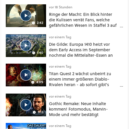
vor 18 Stunden
Ringe der Macht: Ein Blick hinter
die Kulissen verrät Fans, welche
2:42
gefährlichen Wesen in Staffel 3 auf
sie warten
vor einem Tag
Die Gilde: Europa 1410 heizt vor
dem Early Access im September
1:40
nochmal die Mittelalter-Essen an
vor einem Tag
Titan Quest 2 wächst unbeirrt zu
einem immer größeren Diablo-
4:09
Rivalen heran - ab sofort gibt's
sogar eine richtige Beschwörer-
Klasse
vor einem Tag
Gothic Remake: Neue Inhalte
kommen! Fotomodus, Marvin-
3:13
Mode und mehr bestätigt
vor einem Tag