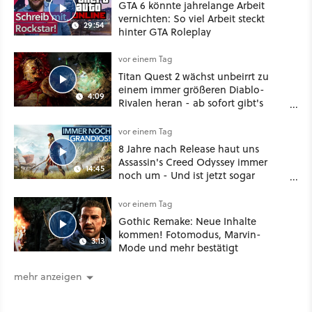
GTA 6 könnte jahrelange Arbeit
vernichten: So viel Arbeit steckt
29:54
hinter GTA Roleplay
vor einem Tag
Titan Quest 2 wächst unbeirrt zu
einem immer größeren Diablo-
4:09
Rivalen heran - ab sofort gibt's
sogar eine richtige Beschwörer-
Klasse
vor einem Tag
8 Jahre nach Release haut uns
Assassin's Creed Odyssey immer
14:45
noch um - Und ist jetzt sogar
besser!
vor einem Tag
Gothic Remake: Neue Inhalte
kommen! Fotomodus, Marvin-
3:13
Mode und mehr bestätigt
mehr anzeigen