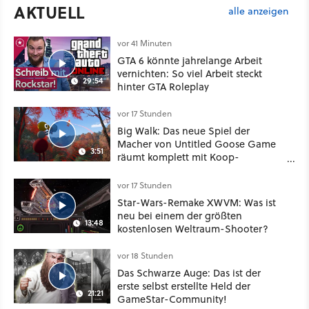
AKTUELL
alle anzeigen
vor 41 Minuten
GTA 6 könnte jahrelange Arbeit
vernichten: So viel Arbeit steckt
29:54
hinter GTA Roleplay
vor 17 Stunden
Big Walk: Das neue Spiel der
Macher von Untitled Goose Game
3:51
räumt komplett mit Koop-
Konventionen auf
vor 17 Stunden
Star-Wars-Remake XWVM: Was ist
neu bei einem der größten
13:48
kostenlosen Weltraum-Shooter?
vor 18 Stunden
Das Schwarze Auge: Das ist der
erste selbst erstellte Held der
21:21
GameStar-Community!