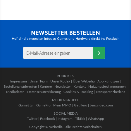
NEWSLETTER BESTELLEN
Hol' dir die neuesten Infos zu Games und Hardware direkt ins Postfach
RUBRIKEN
Impressum
|
Unser Team
|
Unser Kodex
|
Über Webedia
|
Abo kündigen
|
Bestellung widerrufen
|
Karriere
|
Newsletter
|
Kontakt
|
Nutzungsbestimmungen
|
Mediadaten
|
Datenschutzerklärung
|
Cookies & Tracking
|
Transparenzbericht
MEDIENGRUPPE
GameStar
|
GamePro
|
Mein MMO
|
GetHero
|
Jeuxvideo.com
SOCIAL MEDIA
Twitter
|
Facebook
|
Instagram
|
TikTok
|
WhatsApp
Copyright © Webedia - alle Rechte vorbehalten