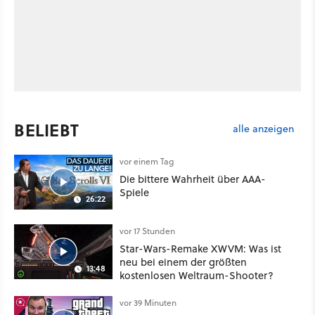
BELIEBT
alle anzeigen
vor einem Tag
Die bittere Wahrheit über AAA-
Spiele
26:22
vor 17 Stunden
Star-Wars-Remake XWVM: Was ist
neu bei einem der größten
13:48
kostenlosen Weltraum-Shooter?
vor 39 Minuten