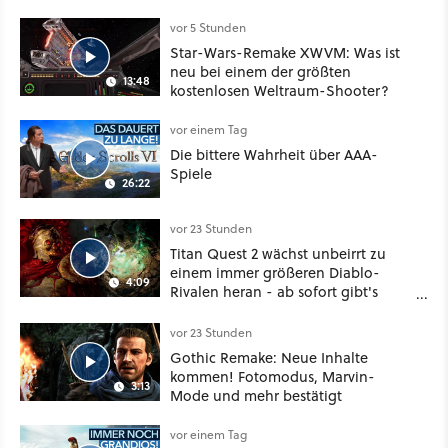
vor 5 Stunden
Star-Wars-Remake XWVM: Was ist
neu bei einem der größten
13:48
kostenlosen Weltraum-Shooter?
vor einem Tag
Die bittere Wahrheit über AAA-
Spiele
26:22
vor 23 Stunden
Titan Quest 2 wächst unbeirrt zu
einem immer größeren Diablo-
4:09
Rivalen heran - ab sofort gibt's
sogar eine richtige Beschwörer-
Klasse
vor 23 Stunden
Gothic Remake: Neue Inhalte
kommen! Fotomodus, Marvin-
3:13
Mode und mehr bestätigt
vor einem Tag