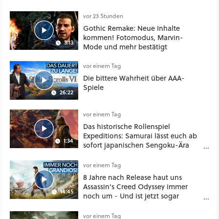
vor 23 Stunden
Gothic Remake: Neue Inhalte
kommen! Fotomodus, Marvin-
3:13
Mode und mehr bestätigt
vor einem Tag
Die bittere Wahrheit über AAA-
Spiele
26:22
vor einem Tag
Das historische Rollenspiel
Expeditions: Samurai lässt euch ab
1:34
sofort japanischen Sengoku-Ära
aufmischen - wahlweise mit Gewalt
oder Diplomatie
vor einem Tag
8 Jahre nach Release haut uns
Assassin's Creed Odyssey immer
14:45
noch um - Und ist jetzt sogar
besser!
vor einem Tag