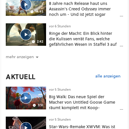
8 Jahre nach Release haut uns
Assassin's Creed Odyssey immer
14:45
noch um - Und ist jetzt sogar
besser!
vor 6 Stunden
Ringe der Macht: Ein Blick hinter
die Kulissen verrät Fans, welche
2:42
gefährlichen Wesen in Staffel 3 auf
sie warten
mehr anzeigen
AKTUELL
alle anzeigen
vor 5 Stunden
Big Walk: Das neue Spiel der
Macher von Untitled Goose Game
3:51
räumt komplett mit Koop-
Konventionen auf
vor 5 Stunden
Star-Wars-Remake XWVM: Was ist