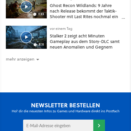
Ghost Recon Wildlands: 9 Jahre
nach Release bekommt der Taktik-
1:33
Shooter mit Last Rites nochmal ein
dickes Update
vor einem Tag
Stalker 2 zeigt acht Minuten
Gameplay aus dem Story-DLC samt
8:11
neuen Anomalien und Gegnern
mehr anzeigen
NEWSLETTER BESTELLEN
Hol' dir die neuesten Infos zu Games und Hardware direkt ins Postfach