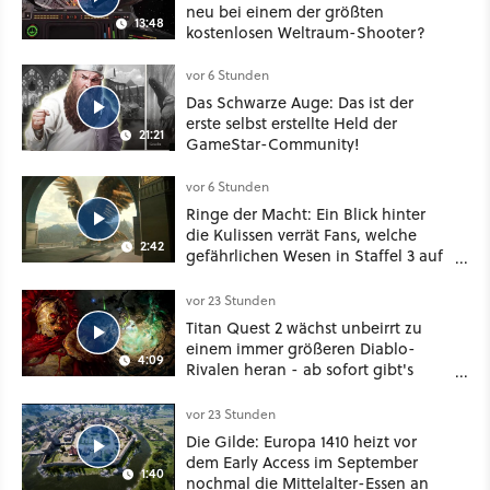
neu bei einem der größten
13:48
kostenlosen Weltraum-Shooter?
vor 6 Stunden
Das Schwarze Auge: Das ist der
erste selbst erstellte Held der
21:21
GameStar-Community!
vor 6 Stunden
Ringe der Macht: Ein Blick hinter
die Kulissen verrät Fans, welche
2:42
gefährlichen Wesen in Staffel 3 auf
sie warten
vor 23 Stunden
Titan Quest 2 wächst unbeirrt zu
einem immer größeren Diablo-
4:09
Rivalen heran - ab sofort gibt's
sogar eine richtige Beschwörer-
Klasse
vor 23 Stunden
Die Gilde: Europa 1410 heizt vor
dem Early Access im September
1:40
nochmal die Mittelalter-Essen an