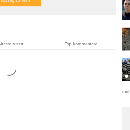
nlos registrieren
Älteste
zuerst
Top
Kommentare
meh