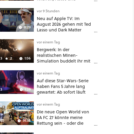
Aufgaben - Der erste DLC
hat mehr dabei als nur
vor 9 Stunden
Story
Neu auf Apple TV: Im
August 2026 gehen mit Ted
0:29
Lasso und Dark Matter
gleich zwei große Serien-
Highlights weiter
vor einem Tag
Bergwerk: In der
realistischen Minen-
3
2
1:06
Simulation buddelt ihr mit
dicken Maschinen
möglichst vorsichtig Kohle
vor einem Tag
aus
Auf diese Star-Wars-Serie
haben Fans 5 Jahre lang
3
1:29
gewartet: Ab sofort läuft
The Ninth Jedi im Abo bei
Disney Plus
vor einem Tag
Die neue Open World von
EA FC 27 könnte meine
20
14:38
Rettung sein - oder die
komplette Hölle!