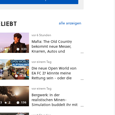
LIEBT
alle anzeigen
vor 6 Stunden
Mafia: The Old Country
bekommt neue Messer,
3
2
3:23
Knarren, Autos und
Aufgaben - Der erste DLC
hat mehr dabei als nur
vor einem Tag
Story
Die neue Open World von
EA FC 27 könnte meine
20
14:38
Rettung sein - oder die
komplette Hölle!
vor einem Tag
Bergwerk: In der
realistischen Minen-
3
2
1:06
Simulation buddelt ihr mit
dicken Maschinen
möglichst vorsichtig Kohle