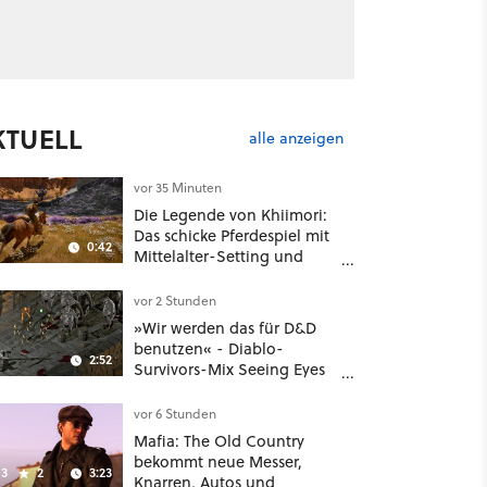
KTUELL
alle anzeigen
vor 35 Minuten
Die Legende von Khiimori:
Das schicke Pferdespiel mit
0:42
Mittelalter-Setting und
Unreal-Grafik wird jetzt
noch größer und
vor 2 Stunden
gefährlicher
»Wir werden das für D&D
benutzen« - Diablo-
2:52
Survivors-Mix Seeing Eyes
hat ein überraschend
nützliches Map-Tool
vor 6 Stunden
Mafia: The Old Country
bekommt neue Messer,
3
2
3:23
Knarren, Autos und