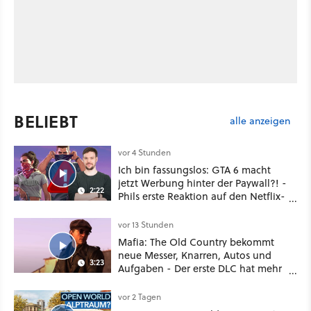
BELIEBT
alle anzeigen
vor 4 Stunden
Ich bin fassungslos: GTA 6 macht
jetzt Werbung hinter der Paywall?! -
2:22
Phils erste Reaktion auf den Netflix-
Deal
vor 13 Stunden
Mafia: The Old Country bekommt
neue Messer, Knarren, Autos und
3:23
Aufgaben - Der erste DLC hat mehr
dabei als nur Story
vor 2 Tagen