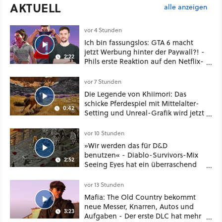
AKTUELL
alle anzeigen
vor 4 Stunden
Ich bin fassungslos: GTA 6 macht
jetzt Werbung hinter der Paywall?! -
2:22
Phils erste Reaktion auf den Netflix-
Deal
vor 7 Stunden
Die Legende von Khiimori: Das
schicke Pferdespiel mit Mittelalter-
0:42
Setting und Unreal-Grafik wird jetzt
noch größer und gefährlicher
vor 10 Stunden
»Wir werden das für D&D
benutzen« - Diablo-Survivors-Mix
2:52
Seeing Eyes hat ein überraschend
nützliches Map-Tool
vor 13 Stunden
Mafia: The Old Country bekommt
neue Messer, Knarren, Autos und
3:23
Aufgaben - Der erste DLC hat mehr