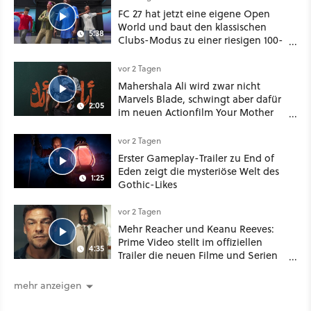
FC 27 hat jetzt eine eigene Open
World und baut den klassischen
5:38
Clubs-Modus zu einer riesigen 100-
Spieler-Sandbox aus
vor 2 Tagen
Mahershala Ali wird zwar nicht
Marvels Blade, schwingt aber dafür
2:05
im neuen Actionfilm Your Mother
Your Mother Your Mother das
Schwert
vor 2 Tagen
Erster Gameplay-Trailer zu End of
Eden zeigt die mysteriöse Welt des
1:25
Gothic-Likes
vor 2 Tagen
Mehr Reacher und Keanu Reeves:
Prime Video stellt im offiziellen
4:35
Trailer die neuen Filme und Serien
für August 2026 vor
mehr anzeigen