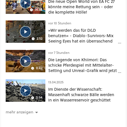
Die neue Open World von EA FC 27
könnte meine Rettung sein - oder
14:38
die komplette Hölle!
vor 10 Stunden
»Wir werden das für D&D
benutzen« - Diablo-Survivors-Mix
2:52
Seeing Eyes hat ein überraschend
nützliches Map-Tool
vor 7 Stunden
Die Legende von Khiimori: Das
schicke Pferdespiel mit Mittelalter-
0:42
Setting und Unreal-Grafik wird jetzt
noch größer und gefährlicher
13.04.2025
Im Dienste der Wissenschaft:
Massenhaft schwarze Bälle werden
0:54
in ein Wasserreservoir geschüttet
mehr anzeigen