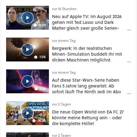
dabei als nur Story
vor 16 Stunden
Neu auf Apple TV: Im August 2026
gehen mit Ted Lasso und Dark
0:29
Matter gleich zwei große Serien-
Highlights weiter
vor einem Tag
Bergwerk: In der realistischen
Minen-Simulation buddelt ihr mit
1:06
dicken Maschinen möglichst
vorsichtig Kohle aus
vor einem Tag
Auf diese Star-Wars-Serie haben
Fans 5 Jahre lang gewartet: Ab
1:29
sofort läuft The Ninth Jedi im Abo
bei Disney Plus
vor 2 Tagen
Die neue Open World von EA FC 27
könnte meine Rettung sein - oder
14:38
die komplette Hölle!
vor 2 Tagen