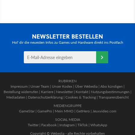
NEWSLETTER BESTELLEN
Hol' dir die neuesten Infos zu Games und Hardware direkt ins Postfach
RUBRIKEN
Impressum
|
Unser Team
|
Unser Kodex
|
Über Webedia
|
Abo kündigen
|
Bestellung widerrufen
|
Karriere
|
Newsletter
|
Kontakt
|
Nutzungsbestimmungen
|
Mediadaten
|
Datenschutzerklärung
|
Cookies & Tracking
|
Transparenzbericht
MEDIENGRUPPE
GameStar
|
GamePro
|
Mein MMO
|
GetHero
|
Jeuxvideo.com
SOCIAL MEDIA
Twitter
|
Facebook
|
Instagram
|
TikTok
|
WhatsApp
Copyright © Webedia - alle Rechte vorbehalten