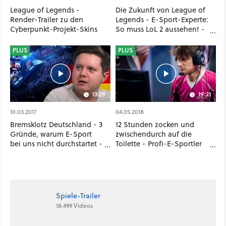
League of Legends -
Die Zukunft von League of
Render-Trailer zu den
Legends - E-Sport-Experte:
Cyberpunkt-Projekt-Skins
So muss LoL 2 aussehen! -
GameStar TV
PLUS
PLUS
13:29
19:21
10.03.2017
04.05.2018
Bremsklotz Deutschland - 3
12 Stunden zocken und
Gründe, warum E-Sport
zwischendurch auf die
bei uns nicht durchstartet -
Toilette - Profi-E-Sportler
GameStar TV
über ihren Berufsalltag -
GameStar TV
Spiele-Trailer
18.499 Videos